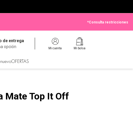
*Consulta restricciones
 de entrega
na opción
Mi cuenta
Mi bolsa
 nuevo
OFERTAS
 Mate Top It Off