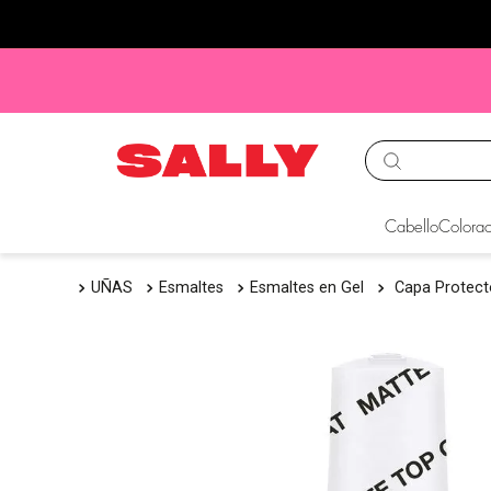
TÉRMINOS MÁS BUS
Cabello
Colorac
1
.
babyliss
UÑAS
Esmaltes
Esmaltes en Gel
Capa Protect
2
.
igora
3
.
cepillos
4
.
ion
5
.
olaplex
6
.
manic panic
7
.
tocobo