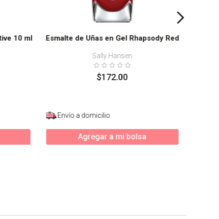
tive 10 ml
Esmalte de Uñas en Gel Rhapsody Red
Sally Hansen
$
172
.
00
Envío a domicilio
Enví
Agregar a mi bolsa