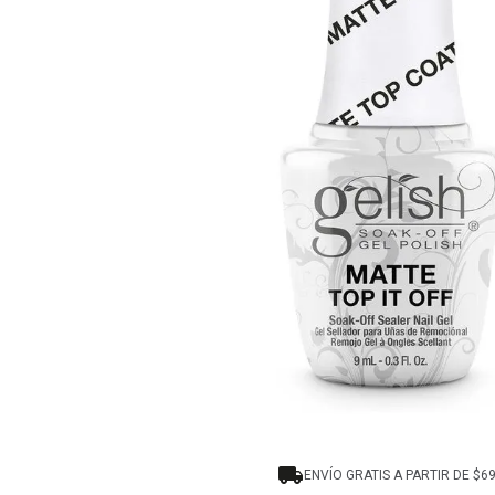
8
.
protectores termico
9
.
tinte
10
.
naked hair
ENVÍO GRATIS A PARTIR DE $6