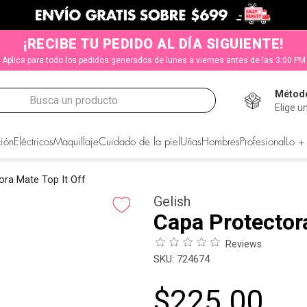
¡RECIBE TU PEDIDO AL DÍA SIGUIENTE!
Aplica para todo los pedidos generados de lunes a viernes antes de las 3:00 PM
Método
Busca un producto
Elige u
CADOS
ión
Eléctricos
Maquillaje
Cuidado de la piel
Uñas
Hombres
Profesional
Lo +
ora Mate Top It Off
Gelish
Capa Protectora
Reviews
:
724674
$
225
.
00