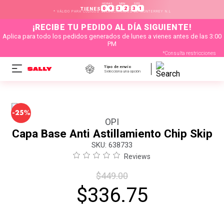
HORAS
MIN
SEG
:
:
0
9
3
2
3
1
TIENES
* VÁLIDO PARA CÓDIGOS SELECCIONADOS DE MONTERREY N.L
¡RECIBE TU PEDIDO AL DÍA SIGUIENTE!
Aplica para todo los pedidos generados de lunes a vienes antes de las 3:00
PM
*Consulta restricciones
Tipo de envío
Selecciona una opción
-
25%
OPI
Capa Base Anti Astillamiento Chip Skip
:
638733
Reviews
$
449
.
00
$
336
.
75