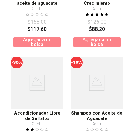
aceite de aguacate
Crecimiento
Cantu
Cantu
$
168
.
00
$
126
.
00
$
117
.
60
$
88
.
20
Agregar a mi
Agregar a mi
bolsa
bolsa
-
-
30%
30%
Acondicionador Libre
Shampoo con Aceite de
de Sulfatos
Aguacate
Cantu
Cantu