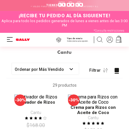
HORAS
MIN
SEG
:
:
1
1
4
0
1
4
TIENES
* VÁLIDO PARA CÓDIGOS SELECCIONADOS DE MONTERREY N.L
¡RECIBE TU PEDIDO AL DÍA SIGUIENTE!
Aplica para todo los pedidos generados de lunes a vienes antes de las 3:00
PM
*Consulta restricciones
Tipo de envío
Selecciona una opción
Cantu
Ordenar por
Más Vendido
Filtrar
29
productos
-
-
30%
30%
Activador de Rizos
Crema para Rizos con
Aceite de Coco
Cantu
Cantu
$
168
.
00