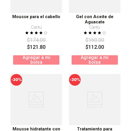
Mousse para el cabello
Gel con Aceite de
Aguacate
Cantu
Cantu
$
174
.
00
$
160
.
00
$
121
.
80
$
112
.
00
Agregar a mi
Agregar a mi
bolsa
bolsa
-
-
30%
30%
Mousse hidratante con
Tratamiento para