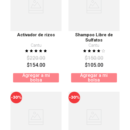
Activador de rizos
Shampoo Libre de
Sulfatos
Cantu
Cantu
$
220
.
00
$
150
.
00
$
154
.
00
$
105
.
00
Agregar a mi
Agregar a mi
bolsa
bolsa
-
-
30%
30%