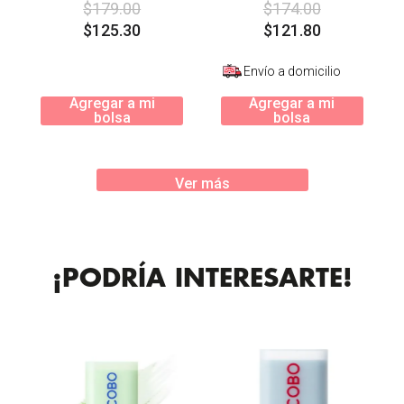
$
179
.
00
$
174
.
00
$
125
.
30
$
121
.
80
Envío a domicilio
Agregar a mi
Agregar a mi
bolsa
bolsa
Ver más
¡PODRÍA INTERESARTE!