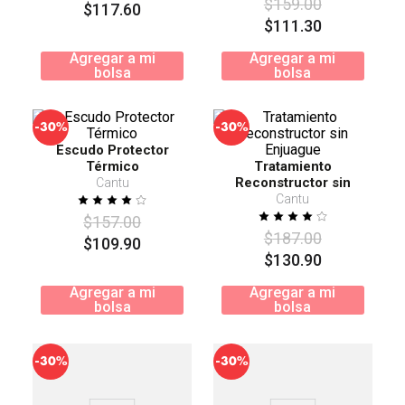
$
159
.
00
$
117
.
60
$
111
.
30
Agregar a mi
Agregar a mi
bolsa
bolsa
-
-
30%
30%
Escudo Protector
Térmico
Tratamiento
Reconstructor sin
Cantu
Enjuague
Cantu
$
157
.
00
$
187
.
00
$
109
.
90
$
130
.
90
Agregar a mi
Agregar a mi
bolsa
bolsa
-
-
30%
30%