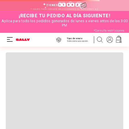
HORAS
MIN
SEG
:
:
1
1
0
4
2
2
TIENES
* VÁLIDO PARA CÓDIGOS SELECCIONADOS DE MONTERREY N.L
¡RECIBE TU PEDIDO AL DÍA SIGUIENTE!
Aplica para todo los pedidos generados de lunes a vienes antes de las 3:00
PM
*Consulta restricciones
Tipo de envío
Selecciona una opción
OOPS!