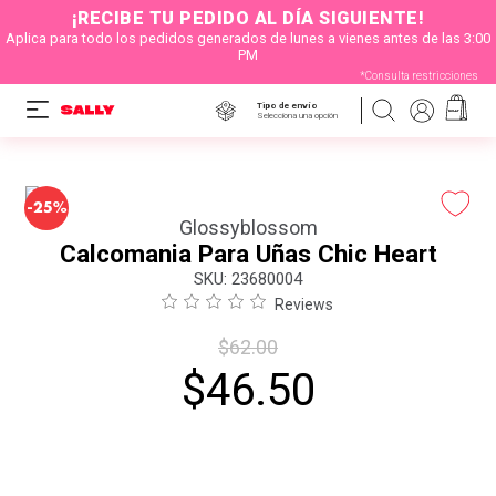
¡RECIBE TU PEDIDO AL DÍA SIGUIENTE!
Aplica para todo los pedidos generados de lunes a vienes antes de las 3:00
PM
*Consulta restricciones
Tipo de envío
Selecciona una opción
-
25%
Glossyblossom
Calcomania Para Uñas Chic Heart
:
23680004
Reviews
$
62
.
00
$
46
.
50