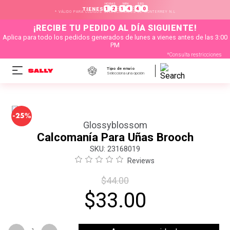
HORAS
MIN
SEG
:
:
1
2
1
4
3
9
TIENES
* VÁLIDO PARA CÓDIGOS SELECCIONADOS DE MONTERREY N.L
¡RECIBE TU PEDIDO AL DÍA SIGUIENTE!
Aplica para todo los pedidos generados de lunes a vienes antes de las 3:00
PM
*Consulta restricciones
Tipo de envío
Selecciona una opción
-
25%
Glossyblossom
Calcomanía Para Uñas Brooch
:
23168019
Reviews
$
44
.
00
$
33
.
00