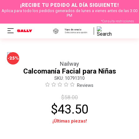
¡RECIBE TU PEDIDO AL DÍA SIGUIENTE!
Aplica para todo los pedidos generados de lunes a vienes antes de las 3:00
PM
*Consulta restricciones
Tipo de envío
Selecciona una opción
-
25%
Nailway
Calcomanía Facial para Niñas
:
10791310
Reviews
$
58
.
00
$
43
.
50
¡Últimas piezas!