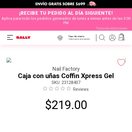
¡RECIBE TU PEDIDO AL DÍA SIGUIENTE!
Aplica para todo los pedidos generados de lunes a vienes antes de las 3:00
PM
*Consulta restricciones
Tipo de envío
Selecciona una opción
Nail Factory
Caja con uñas Coffin Xpress Gel
:
23128407
Reviews
$
219
.
00