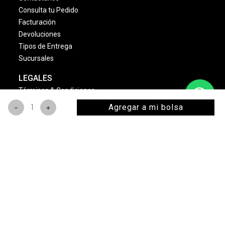
Consulta tu Pedido
Facturación
Devoluciones
Tipos de Entrega
Sucursales
LEGALES
Términos & Condiciones
Aviso de Privacidad
Agregar a mi bolsa
－
＋
Política Cambios & Devoluciones
Condiciones de las Promociones
Dinámica Estrellas Sally
NOSOTROS
Quienes Somos
Misión y Visión
Nuestras Marcas
Monedero Eléctronico
Bolsa de Trabajo