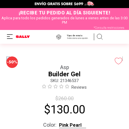
¡RECIBE TU PEDIDO AL DÍA SIGUIENTE!
Aplica para todo los pedidos generados de lunes a vienes antes de las 3:00
PM
*Consulta restricciones
Tipo de envío
Selecciona una opción
-
50%
Asp
Builder Gel
:
21346537
Reviews
$
260
.
00
$
130
.
00
Color
:
Pink Pearl