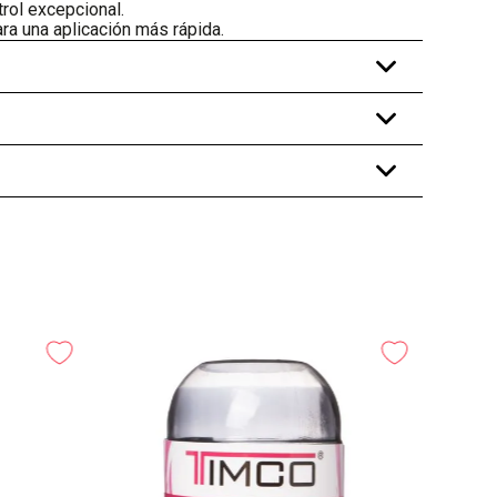
rol excepcional.
ra una aplicación más rápida.
+
+
+
-
25%
Guan