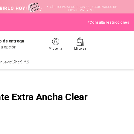
* VÁLIDO PARA CÓDIGOS SELECCIONADOS DE
BIRLO HOY!
MONTERREY N.L
*Consulta restricciones
 de entrega
na opción
Mi cuenta
Mi bolsa
 nuevo
OFERTAS
te Extra Ancha Clear