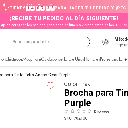
HORAS
MIN
SEG
:
:
TIENES
1
4
0
7
2
2
PARA HACER TU PEDIDO Y ¡RECI
¡RECIBE TU PEDIDO AL DÍA SIGUIENTE!
Aplica para todo los pedidos generados de lunes a viernes antes de las 3:00 PM
Método
Busca un producto
Elige u
CADOS
ión
Eléctricos
Maquillaje
Cuidado de la piel
Uñas
Hombres
Profesional
Lo +
a para Tinte Extra Ancha Clear Purple
Color Trak
Brocha para Tin
Purple
Reviews
:
702106