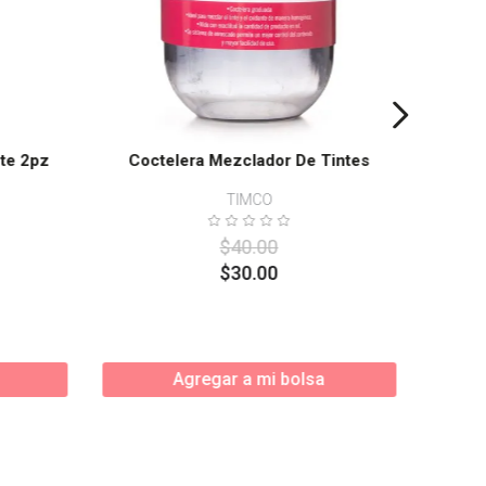
te 2pz
Coctelera Mezclador De Tintes
TIMCO
$
40
.
00
$
30
.
00
Agregar a mi bolsa