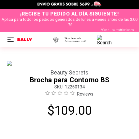
¡RECIBE TU PEDIDO AL DÍA SIGUIENTE!
Aplica para todo los pedidos generados de lunes a vienes antes de las 3:00
PM
*Consulta restricciones
Tipo de envío
Selecciona una opción
Beauty Secrets
Brocha para Contorno BS
:
12260134
Reviews
$
109
.
00