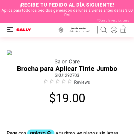
¡RECIBE TU PEDIDO AL DÍA SIGUIENTE!
Aplica para todo los pedidos generados de lunes a vienes antes de las 3:00
PM
*Consulta restricciones
Tipo de envío
Selecciona una opción
Salon Care
Brocha para Aplicar Tinte Jumbo
:
292703
Reviews
$
19
.
00