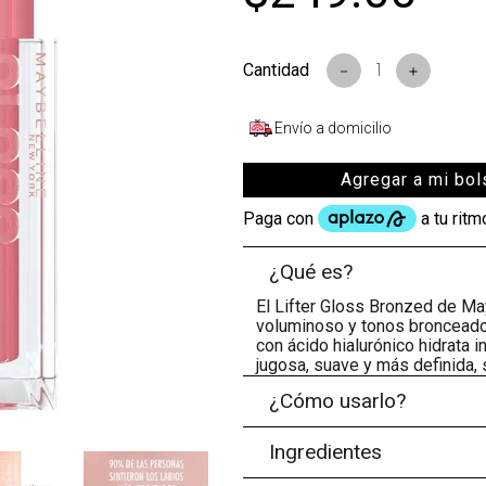
s
－
＋
Envío a domicilio
Agregar a mi bol
¿Qué es?
El Lifter Gloss Bronzed de Ma
voluminoso y tonos bronceados
con ácido hialurónico hidrata 
jugosa, suave y más definida, 
¿Cómo usarlo?
Ingredientes