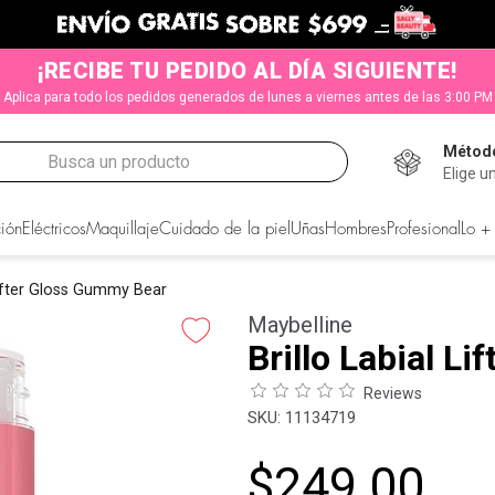
¡RECIBE TU PEDIDO AL DÍA SIGUIENTE!
Aplica para todo los pedidos generados de lunes a viernes antes de las 3:00 PM
Método
Busca un producto
Elige u
CADOS
ión
Eléctricos
Maquillaje
Cuidado de la piel
Uñas
Hombres
Profesional
Lo +
 Lifter Gloss Gummy Bear
Maybelline
Brillo Labial L
Reviews
:
11134719
$
249
.
00