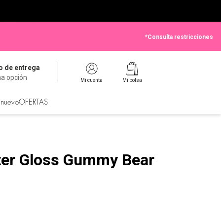
*Consulta restricciones
 de entrega
na opción
Mi cuenta
Mi bolsa
 nuevo
OFERTAS
ifter Gloss Gummy Bear