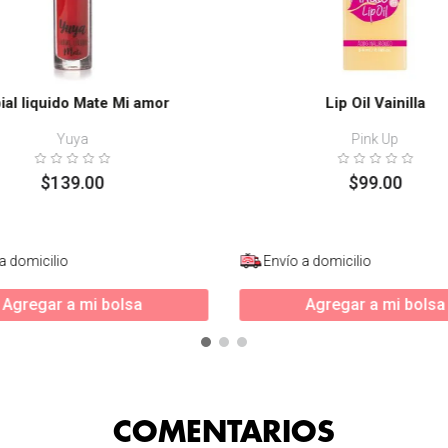
ial liquido Mate Mi amor
Lip Oil Vainilla
Yuya
Pink Up
$
139
.
00
$
99
.
00
a domicilio
Envío a domicilio
Agregar a mi bolsa
Agregar a mi bolsa
COMENTARIOS