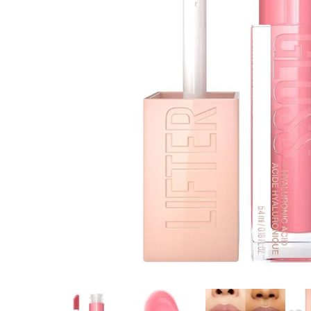
8
.
tocobo
9
.
protectores termico
10
.
centella