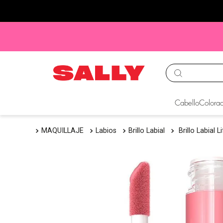
TÉRMINOS MÁS BUS
Cabello
Colorac
1
.
babyliss
MAQUILLAJE
Labios
Brillo Labial
Brillo Labial
2
.
igora
3
.
cepillos
4
.
ion
5
.
olaplex
6
.
manic panic
7
.
tinte