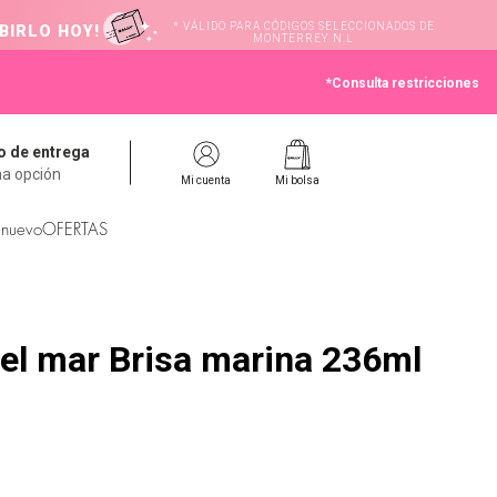
* VÁLIDO PARA CÓDIGOS SELECCIONADOS DE
BIRLO HOY!
MONTERREY N.L
*Consulta restricciones
 de entrega
na opción
Mi cuenta
Mi bolsa
 nuevo
OFERTAS
 el mar Brisa marina 236ml