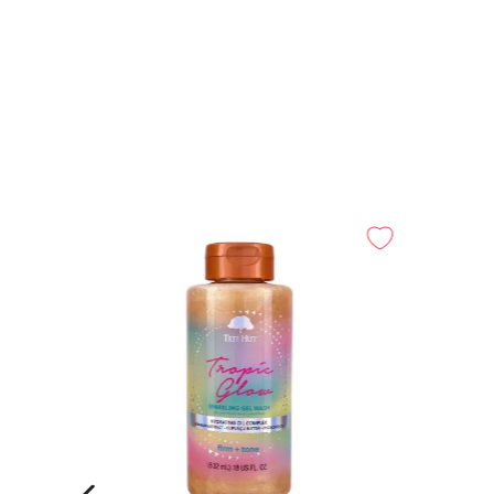
-
20%
l Abeja