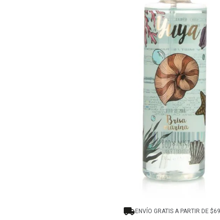
8
.
protectores termico
9
.
tinte
10
.
naked hair
ENVÍO GRATIS A PARTIR DE $6