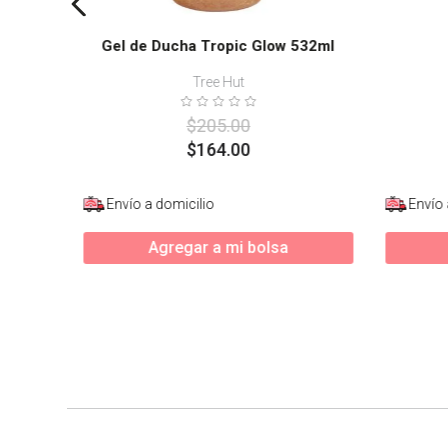
Gel de Ducha Tropic Glow 532ml
Tree Hut
$
205
.
00
$
164
.
00
Envío a domicilio
Envío 
Agregar a mi bolsa