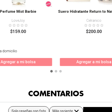
Perfume Mist Barbie
Suero Hidratante Return to Na
LoveJoy
Celranico
$
159
.
00
$
200
.
00
a domicilio
Agregar a mi bolsa
Agregar a mi bolsa
COMENTARIOS
Solo reseñas con foto
Más reciente