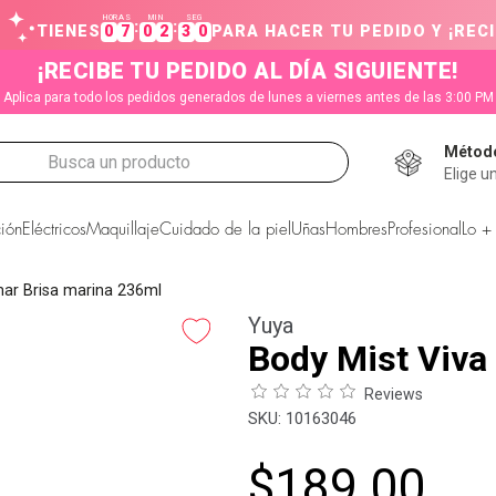
HORAS
MIN
SEG
:
:
TIENES
0
7
0
2
3
0
PARA HACER TU PEDIDO Y ¡RECI
¡RECIBE TU PEDIDO AL DÍA SIGUIENTE!
Aplica para todo los pedidos generados de lunes a viernes antes de las 3:00 PM
Método
Busca un producto
Elige u
CADOS
ión
Eléctricos
Maquillaje
Cuidado de la piel
Uñas
Hombres
Profesional
Lo +
mar Brisa marina 236ml
Yuya
Body Mist Viva
Reviews
:
10163046
$
189
.
00