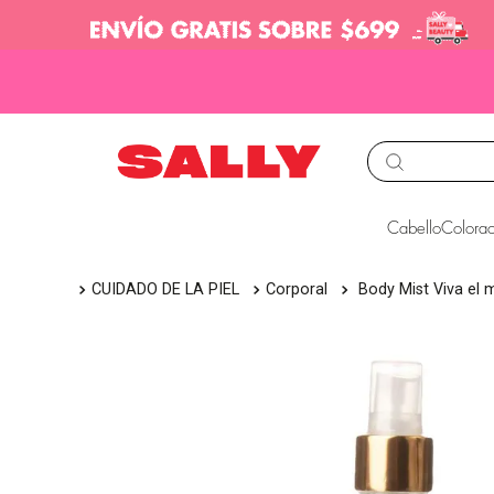
TÉRMINOS MÁS BUS
Cabello
Colorac
1
.
babyliss
CUIDADO DE LA PIEL
Corporal
Body Mist Viva el 
2
.
igora
3
.
cepillos
4
.
ion
5
.
olaplex
6
.
manic panic
7
.
tocobo