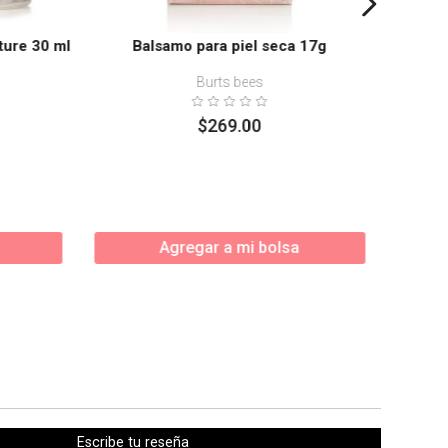
ture 30 ml
Balsamo para piel seca 17g
Burts bees
$
269
.
00
Agregar a mi bolsa
Escribe tu reseña