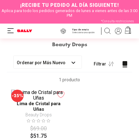
¡RECIBE TU PEDIDO AL DÍA SIGUIENTE!
Aplica para todo los pedidos generados de lunes a vienes antes de las 3:00
PM
*Consulta restricciones
Tipo de envío
Selecciona una opción
Beauty Drops
Ordenar por
Más Nuevo
Filtrar
1
producto
-
25%
Lima de Cristal para
Uñas
Beauty Drops
$
69
.
00
$
51
.
75