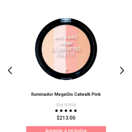
Iluminador MegaGlo Catwalk Pink
Wet N Wild
$
213
.
00
Agregar a mi bolsa