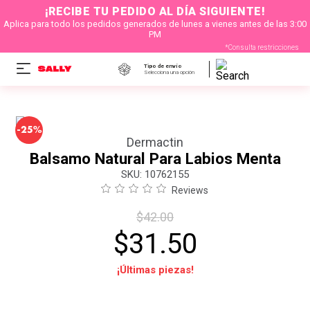
¡RECIBE TU PEDIDO AL DÍA SIGUIENTE!
Aplica para todo los pedidos generados de lunes a vienes antes de las 3:00
PM
*Consulta restricciones
Tipo de envío
Selecciona una opción
-
25%
Dermactin
Balsamo Natural Para Labios Menta
:
10762155
Reviews
$
42
.
00
$
31
.
50
¡Últimas piezas!