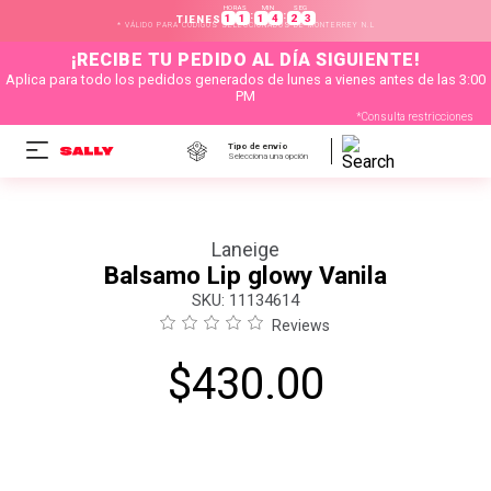
HORAS
MIN
SEG
:
:
1
1
1
4
2
3
TIENES
* VÁLIDO PARA CÓDIGOS SELECCIONADOS DE MONTERREY N.L
¡RECIBE TU PEDIDO AL DÍA SIGUIENTE!
Aplica para todo los pedidos generados de lunes a vienes antes de las 3:00
PM
*Consulta restricciones
Tipo de envío
Selecciona una opción
Laneige
Balsamo Lip glowy Vanila
:
11134614
Reviews
$
430
.
00