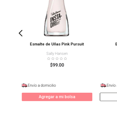
Esmalte de Uñas Pink Pursuit
Sally Hansen
$
99
.
00
Envío a domicilio
Envío 
Agregar a mi bolsa