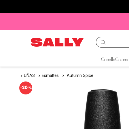
TÉRMINOS MÁS BUS
Cabello
Colorac
1
.
babyliss
UÑAS
Esmaltes
Autumn Spice
2
.
igora
3
.
cepillos
-
20%
4
.
ion
5
.
olaplex
6
.
manic panic
7
.
tinte