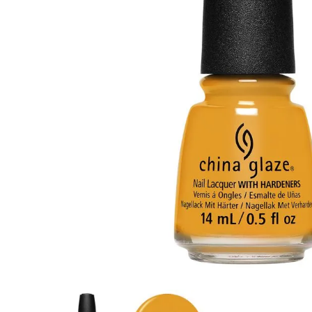
8
.
tocobo
9
.
protectores termico
10
.
centella