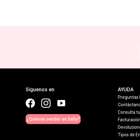
Síguenos en
AYUDA
Preguntas 
Contáctan
Consulta t
¿Quieres vender en Sally?
Facturació
Devolucion
Tipos de E