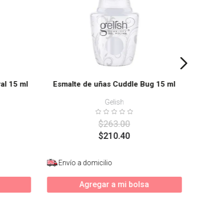
al 15 ml
Esmalte de uñas Cuddle Bug 15 ml
Gelish
$
263
.
00
$
210
.
40
Envío a domicilio
Enví
Agregar a mi bolsa