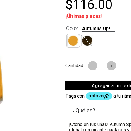
$
116
.
00
¡Últimas piezas!
s
Color
:
Autumns Up!
－
＋
Agregar a mi bol
¿Qué es?
¡Otoño en tus uñas! Autumn Sp
otoñal con picante castaños y 