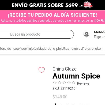
¡RECIBE TU PEDIDO AL DÍA SIGUIENTE!
Aplica para todo los pedidos generados de lunes a viernes antes de las 3:00 PM
Método
Busca un producto
Elige u
CADOS
ión
Eléctricos
Maquillaje
Cuidado de la piel
Uñas
Hombres
Profesional
Lo +
China Glaze
Autumn Spice
Reviews
:
22119210
$
145
.
00