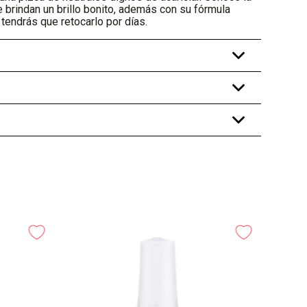
 brindan un brillo bonito, además con su fórmula
 tendrás que retocarlo por días.
+
+
+
-
20%
Esm