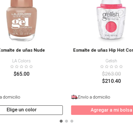
Esmalte de uñas Nude
Esmalte de uñas Hip Hot Cor
LA Colors
Gelish
$
65
.
00
$
263
.
00
$
210
.
40
a domicilio
Envío a domicilio
Elige un color
Agregar a mi bolsa