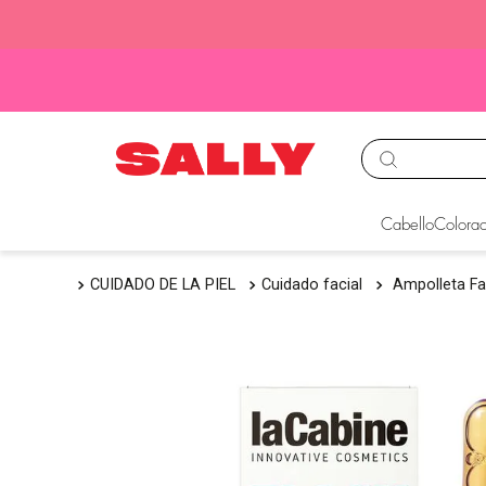
TÉRMINOS MÁS BUS
Cabello
Colorac
1
.
babyliss
CUIDADO DE LA PIEL
Cuidado facial
Ampolleta Fa
2
.
igora
3
.
cepillos
4
.
ion
5
.
olaplex
6
.
manic panic
7
.
tinte