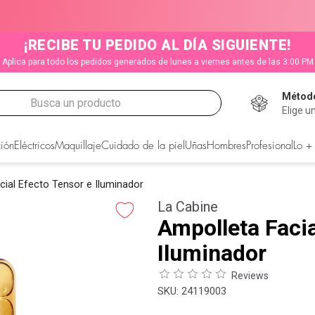
¡RECIBE TU PEDIDO AL DÍA SIGUIENTE!
Aplica para todo los pedidos generados de lunes a viernes antes de las 3:00 PM
Método
Busca un producto
Elige u
CADOS
ión
Eléctricos
Maquillaje
Cuidado de la piel
Uñas
Hombres
Profesional
Lo +
cial Efecto Tensor e Iluminador
La Cabine
Ampolleta Facia
Iluminador
Reviews
:
24119003