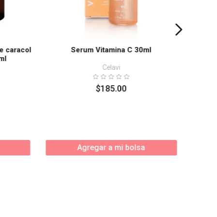
e caracol
Serum Vitamina C 30ml
ml
Celavi
$
185
.
00
Agregar a mi bolsa