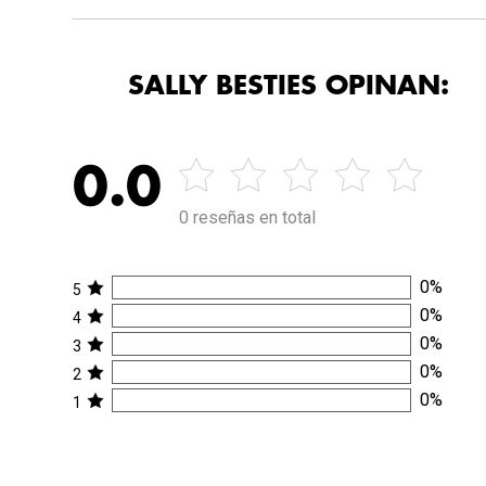
SALLY BESTIES OPINAN:
0.0
0 reseñas en total
0
%
5
0
%
4
0
%
3
0
%
2
0
%
1