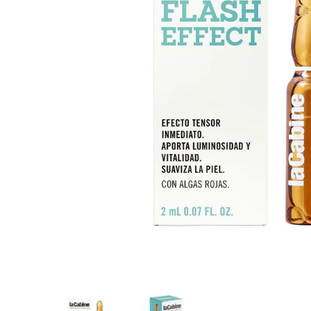
8
.
tocobo
9
.
protectores termico
10
.
centella