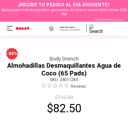
¡RECIBE TU PEDIDO AL DÍA SIGUIENTE!
Aplica para todo los pedidos generados de lunes a vienes antes de las 3:00
PM
*Consulta restricciones
Tipo de envío
Selecciona una opción
-
25%
Body Drench
Almohadillas Desmaquillantes Agua de
Coco (65 Pads)
:
24011284
Reviews
$
110
.
00
$
82
.
50