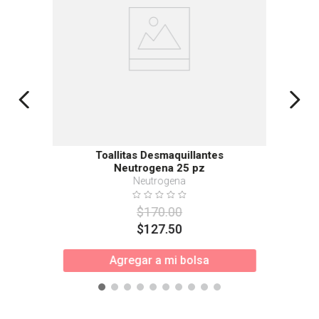
Toallitas Desmaquillantes
Neutrogena 25 pz
Neutrogena
$
170
.
00
$
127
.
50
Agregar a mi bolsa