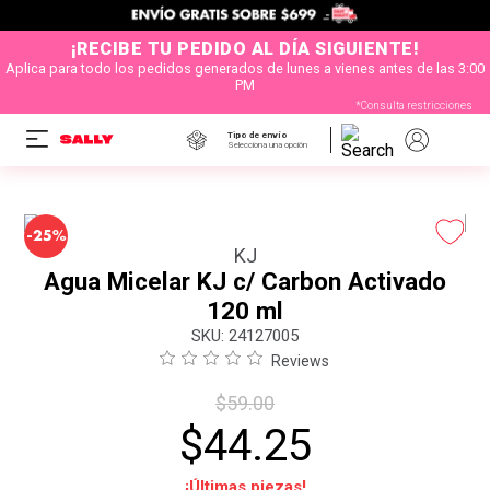
¡RECIBE TU PEDIDO AL DÍA SIGUIENTE!
Aplica para todo los pedidos generados de lunes a vienes antes de las 3:00
PM
*Consulta restricciones
Tipo de envío
Selecciona una opción
-
25%
KJ
Agua Micelar KJ c/ Carbon Activado
120 ml
:
24127005
Reviews
$
59
.
00
$
44
.
25
¡Últimas piezas!