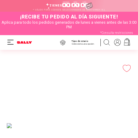
HORAS
MIN
SEG
:
:
0
9
2
1
0
4
TIENES
* VÁLIDO PARA CÓDIGOS SELECCIONADOS DE MONTERREY N.L
¡RECIBE TU PEDIDO AL DÍA SIGUIENTE!
Aplica para todo los pedidos generados de lunes a vienes antes de las 3:00
PM
*Consulta restricciones
Tipo de envío
Selecciona una opción