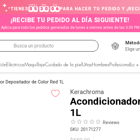
HORAS
MIN
SEG
:
:
TIENES
0
5
3
0
0
5
PARA HACER TU PEDIDO Y ¡RECI
¡RECIBE TU PEDIDO AL DÍA SIGUIENTE!
Aplica para todo los pedidos generados de lunes a viernes antes de las 3:00 PM
Método
Busca un producto
Elige u
CADOS
ión
Eléctricos
Maquillaje
Cuidado de la piel
Uñas
Hombres
Profesional
Lo +
or Depositador de Color Red 1L
Kerachroma
Acondicionador
1L
Reviews
:
20171277