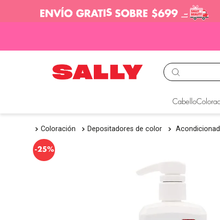
TÉRMINOS MÁS BUS
Cabello
Colorac
1
.
babyliss
Coloración
Depositadores de color
Acondicionad
2
.
igora
3
.
cepillos
-
25%
4
.
ion
5
.
olaplex
6
.
manic panic
7
.
tocobo