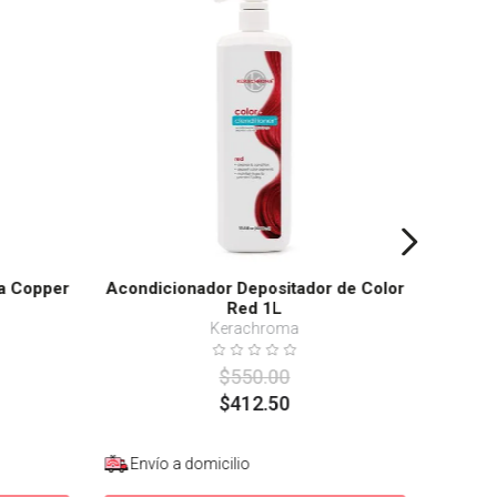
ma Copper
Acondicionador Depositador de Color
Red 1L
Kerachroma
$
550
.
00
$
412
.
50
Envío a domicilio
Enví