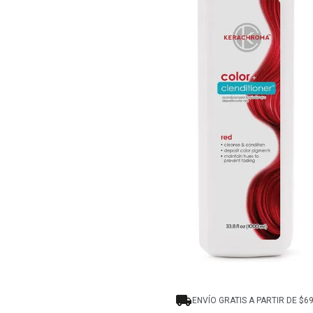
8
.
protectores termico
9
.
tinte
10
.
naked hair
ENVÍO GRATIS A PARTIR DE $6