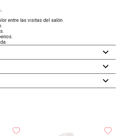
.
lor entre las visitas del salón.
o.
s.
benos.
da.
+
+
+
-
25%
Shampo