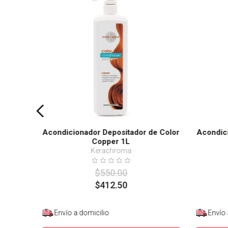
Acondicionador Depositador de Color
Acondici
Copper 1L
Kerachroma
$
550
.
00
$
412
.
50
Envío a domicilio
Envío 