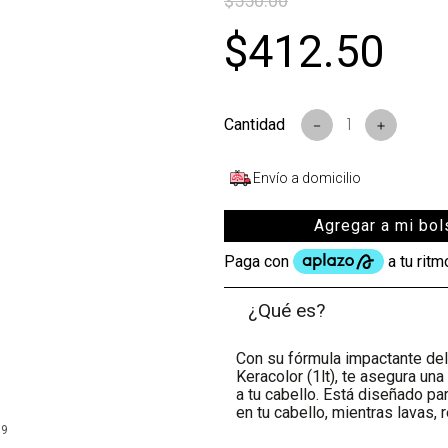
$
550
.
00
s
$
412
.
50
－
＋
Envío a domicilio
Agregar a mi bol
¿Qué es?
Con su fórmula impactante de
Keracolor (1lt), te asegura un
a tu cabello. Está diseñado p
en tu cabello, mientras lavas, 
99