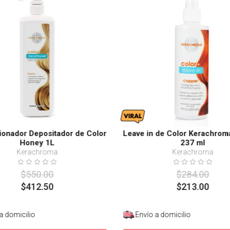
onador Depositador de Color
Leave in de Color Kerachro
Honey 1L
237 ml
Kerachroma
Kerachroma
$
550
.
00
$
284
.
00
$
412
.
50
$
213
.
00
a domicilio
Envío a domicilio