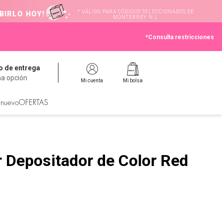
* VÁLIDO PARA CÓDIGOS SELECCIONADOS DE
BIRLO HOY!
MONTERREY N.L
*Consulta restricciones
 de entrega
na opción
Mi cuenta
Mi bolsa
 nuevo
OFERTAS
 Depositador de Color Red