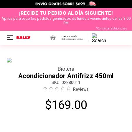
¡RECIBE TU PEDIDO AL DÍA SIGUIENTE!
Aplica para todo los pedidos generados de lunes a vienes antes de las 3:00
PM
*Consulta restricciones
Tipo de envío
Selecciona una opción
Biotera
Acondicionador Antifrizz 450ml
:
02880011
Reviews
$
169
.
00