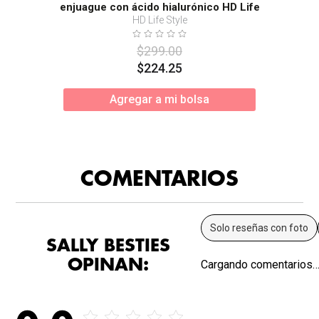
enjuague con ácido hialurónico HD Life
Style
HD Life Style
$
299
.
00
$
224
.
25
Agregar a mi bolsa
COMENTARIOS
Solo reseñas con foto
SALLY BESTIES
OPINAN:
Cargando comentarios