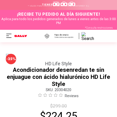
HORAS
MIN
SEG
:
:
0
7
4
4
1
2
TIENES
* VÁLIDO PARA CÓDIGOS SELECCIONADOS DE MONTERREY N.L
¡RECIBE TU PEDIDO AL DÍA SIGUIENTE!
Aplica para todo los pedidos generados de lunes a vienes antes de las 3:00
PM
*Consulta restricciones
Tipo de envío
Selecciona una opción
-
25%
HD Life Style
Acondicionador desenredan te sin
enjuague con ácido hialurónico HD Life
Style
:
20304020
Reviews
$
299
.
00
$
224
.
25