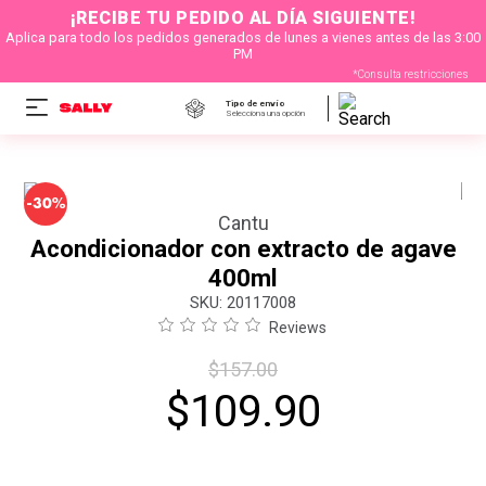
¡RECIBE TU PEDIDO AL DÍA SIGUIENTE!
Aplica para todo los pedidos generados de lunes a vienes antes de las 3:00
PM
*Consulta restricciones
Tipo de envío
Selecciona una opción
-
30%
Cantu
Acondicionador con extracto de agave
400ml
:
20117008
Reviews
$
157
.
00
$
109
.
90