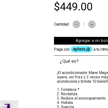
$
449
.
00
s
－
＋
Agregar a mi bol
¿Qué es?
¡El acondicionador Mane Magic
suave, sin frizz y 2 veces más 
acondiciona y brinda 10 benefi
1. Fortalece *
2. Revitaliza
3. Reduce el encrespamiento
4. Hidrata
5. Suaviza