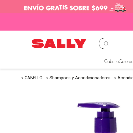
TÉRMINOS MÁS BUS
Cabello
Colorac
1
.
babyliss
CABELLO
Shampoos y Acondicionadores
Acondi
2
.
igora
3
.
cepillos
4
.
ion
5
.
olaplex
6
.
manic panic
7
.
tocobo