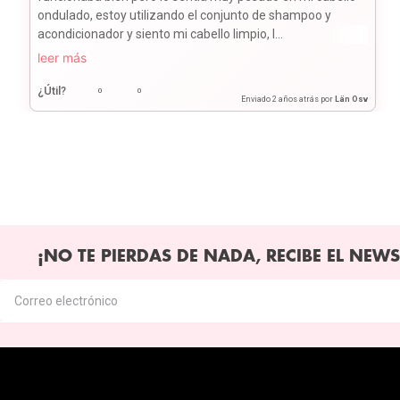
ondulado, estoy utilizando el conjunto de shampoo y
acondicionador y siento mi cabello limpio, l...
leer más
¿Útil?
0
0
Enviado
2 años atrás
por
Län Osv
¡NO TE PIERDAS DE NADA, RECIBE EL NEWS