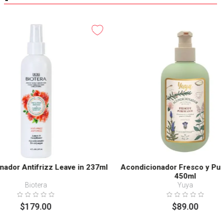
nador Antifrizz Leave in 237ml
Acondicionador Fresco y Pur
450ml
Biotera
Yuya
$
179
.
00
$
89
.
00