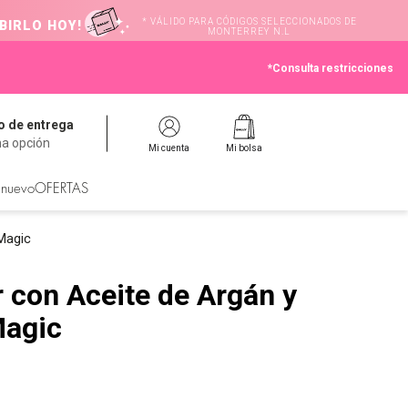
* VÁLIDO PARA CÓDIGOS SELECCIONADOS DE
BIRLO HOY!
MONTERREY N.L
*Consulta restricciones
 de entrega
na opción
Mi cuenta
Mi bolsa
 nuevo
OFERTAS
Magic
 con Aceite de Argán y
Magic