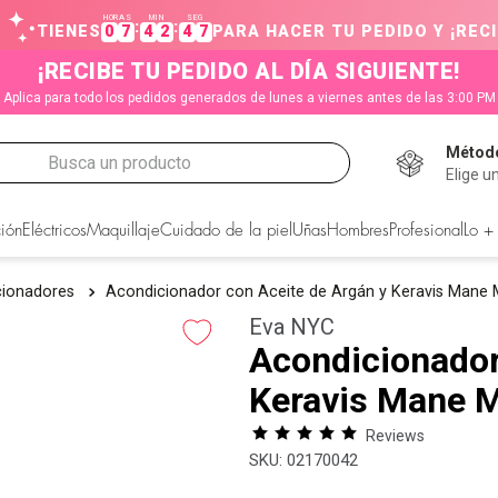
HORAS
MIN
SEG
:
:
TIENES
0
7
4
2
4
6
PARA HACER TU PEDIDO Y ¡RECI
¡RECIBE TU PEDIDO AL DÍA SIGUIENTE!
Aplica para todo los pedidos generados de lunes a viernes antes de las 3:00 PM
Método
Busca un producto
Elige u
CADOS
ión
Eléctricos
Maquillaje
Cuidado de la piel
Uñas
Hombres
Profesional
Lo +
cionadores
Acondicionador con Aceite de Argán y Keravis Mane 
Eva NYC
Acondicionador
Keravis Mane 
Reviews
:
02170042