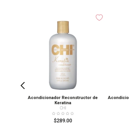
dant
Acondicionador Reconstructor de
Acondicio
Keratina
CHI
$
289
.
00