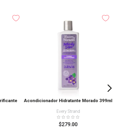
Shampoo 
ificante
Acondicionador Hidratante Morado 399ml
Every Strand
$
279
.
00