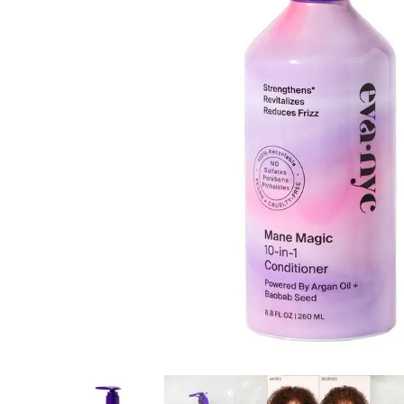
8
.
protectores termico
9
.
tinte
10
.
naked hair