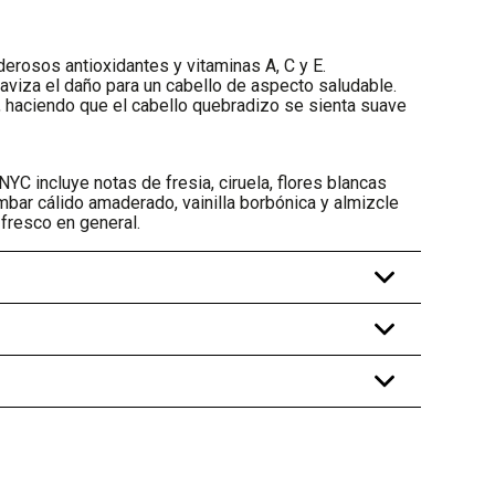
derosos antioxidantes y vitaminas A, C y E.
suaviza el daño para un cabello de aspecto saludable.
a, haciendo que el cabello quebradizo se sienta suave
NYC incluye notas de fresia, ciruela, flores blancas
ámbar cálido amaderado, vainilla borbónica y almizcle
fresco en general.
+
+
+