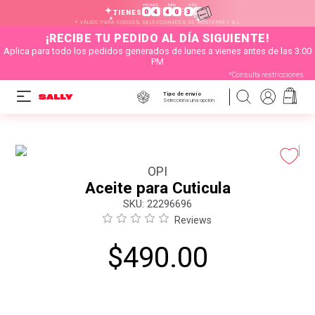
HORAS
MIN
SEG
:
:
0
4
4
0
3
7
TIENES
* VÁLIDO PARA CÓDIGOS SELECCIONADOS DE MONTERREY N.L
¡RECIBE TU PEDIDO AL DÍA SIGUIENTE!
Aplica para todo los pedidos generados de lunes a vienes antes de las 3:00
PM
*Consulta restricciones
Tipo de envío
Selecciona una opción
OPI
Aceite para Cuticula
:
22296696
Reviews
$
490
.
00