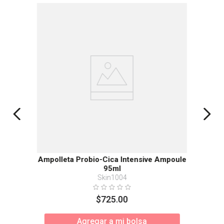
Ampolleta Probio-Cica Intensive Ampoule
95ml
Skin1004
$
725
.
00
Agregar a mi bolsa