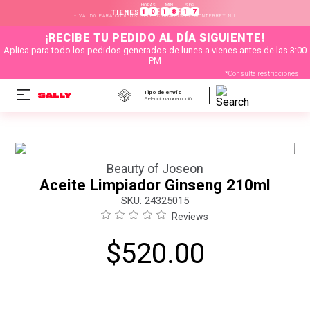
HORAS
MIN
SEG
:
:
1
0
1
8
1
7
TIENES
* VÁLIDO PARA CÓDIGOS SELECCIONADOS DE MONTERREY N.L
¡RECIBE TU PEDIDO AL DÍA SIGUIENTE!
Aplica para todo los pedidos generados de lunes a vienes antes de las 3:00
PM
*Consulta restricciones
Tipo de envío
Selecciona una opción
Beauty of Joseon
Aceite Limpiador Ginseng 210ml
:
24325015
Reviews
$
520
.
00