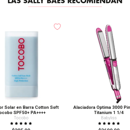
LAS SALLY BAES RECOMIENDAN
or Solar en Barra Cotton Soft
Alaciadora Optima 3000 Pi
ocobo SPF50+ PA++++
Titanium 1 1/4
Tocobo
Babyliss