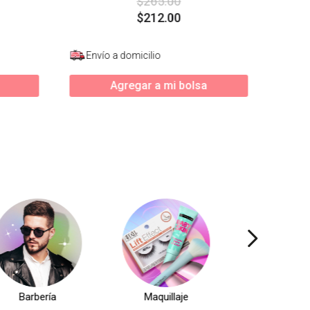
$
265
.
00
$
212
.
00
Envío a domicilio
Agregar a mi bolsa
Barbería
Maquillaje