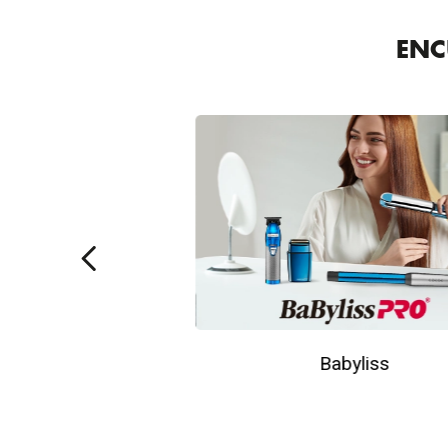
8
.
tocobo
ENC
9
.
tinte
10
.
centella
Babyliss