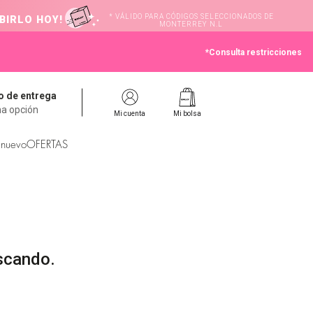
* VÁLIDO PARA CÓDIGOS SELECCIONADOS DE
BIRLO HOY!
MONTERREY N.L
*Consulta restricciones
 de entrega
na opción
Mi cuenta
Mi bolsa
 nuevo
OFERTAS