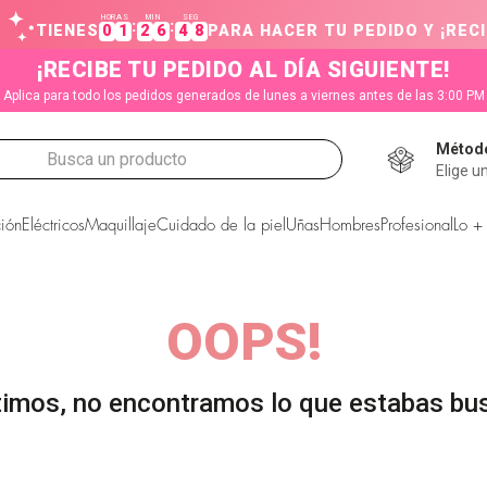
HORAS
MIN
SEG
:
:
TIENES
0
1
2
6
4
7
PARA HACER TU PEDIDO Y ¡RECI
¡RECIBE TU PEDIDO AL DÍA SIGUIENTE!
Aplica para todo los pedidos generados de lunes a viernes antes de las 3:00 PM
Método
Busca un producto
Elige u
CADOS
ión
Eléctricos
Maquillaje
Cuidado de la piel
Uñas
Hombres
Profesional
Lo +
OOPS!
s