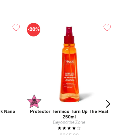
-
20%
nk Nano
Protector Térmico Turn Up The Heat
250ml
Beyond the Zone