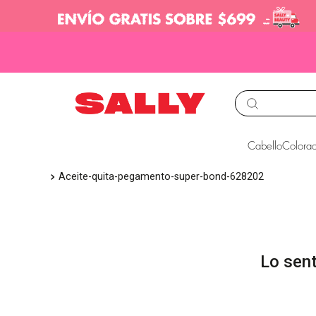
TÉRMINOS MÁS BUS
Cabello
Colorac
1
.
babyliss
aceite-quita-pegamento-super-bond-628202
2
.
igora
3
.
cepillos
4
.
ion
5
.
olaplex
6
.
manic panic
7
.
protectores termico