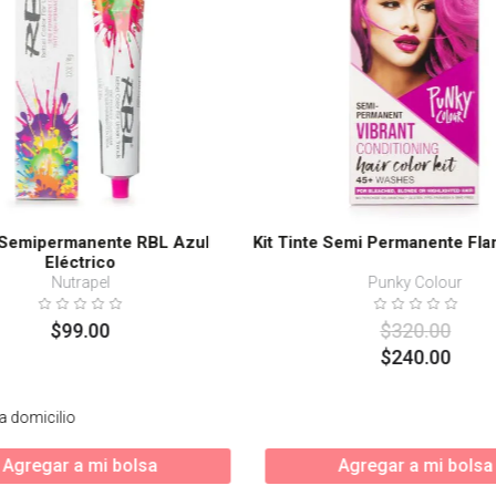
 Semipermanente RBL Azul
Kit Tinte Semi Permanente Fla
Eléctrico
Nutrapel
Punky Colour
$
99
.
00
$
320
.
00
$
240
.
00
a domicilio
Agregar a mi bolsa
Agregar a mi bolsa