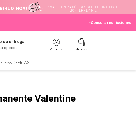
* VÁLIDO PARA CÓDIGOS SELECCIONADOS DE
BIRLO HOY!
MONTERREY N.L
*Consulta restricciones
 de entrega
na opción
Mi cuenta
Mi bolsa
 nuevo
OFERTAS
anente Valentine