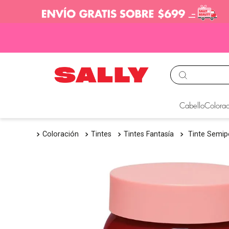
TÉRMINOS MÁS BUS
Cabello
Colorac
1
.
babyliss
Coloración
Tintes
Tintes Fantasía
Tinte Semip
2
.
igora
3
.
cepillos
4
.
ion
5
.
olaplex
6
.
manic panic
7
.
tocobo