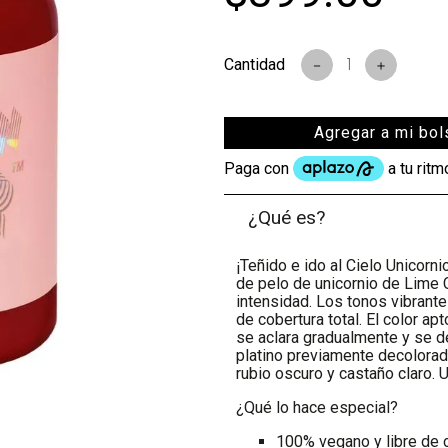
s
－
＋
Agregar a mi bol
¿Qué es?
¡Teñido e ido al Cielo Unicorni
de pelo de unicornio de Lime 
intensidad. Los tonos vibrant
de cobertura total. El color ap
se aclara gradualmente y se d
platino previamente decolorado
rubio oscuro y castaño claro. 
¿Qué lo hace especial?
100% vegano y libre de 