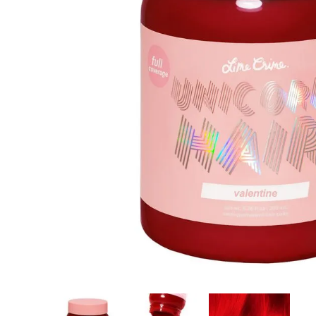
8
.
protectores termico
9
.
tinte
10
.
naked hair