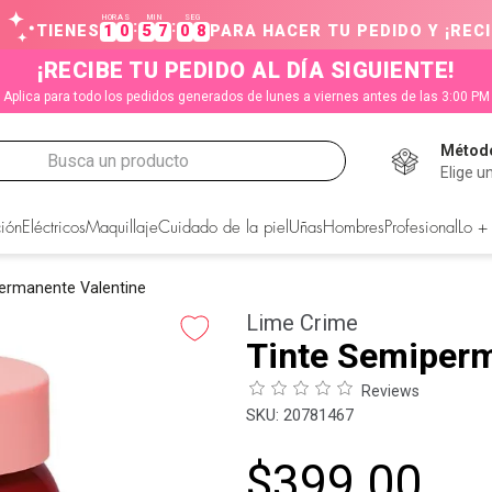
HORAS
MIN
SEG
:
:
TIENES
1
0
5
7
0
8
PARA HACER TU PEDIDO Y ¡RECI
¡RECIBE TU PEDIDO AL DÍA SIGUIENTE!
Aplica para todo los pedidos generados de lunes a viernes antes de las 3:00 PM
Método
Busca un producto
Elige u
CADOS
ión
Eléctricos
Maquillaje
Cuidado de la piel
Uñas
Hombres
Profesional
Lo +
ermanente Valentine
Lime Crime
Tinte Semiperm
Reviews
:
20781467
$
399
.
00