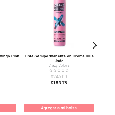
mingo Pink
Tinte Semipermanente en Crema Blue
Jade
Crazy Colors
$
245
.
00
$
183
.
75
Agregar a mi bolsa