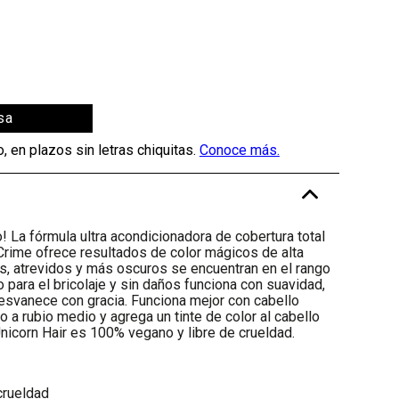
sa
-
o! La fórmula ultra acondicionadora de cobertura total
Crime ofrece resultados de color mágicos de alta
es, atrevidos y más oscuros se encuentran en el rango
to para el bricolaje y sin daños funciona con suavidad,
esvanece con gracia. Funciona mejor con cabello
 a rubio medio y agrega un tinte de color al cabello
Unicorn Hair es 100% vegano y libre de crueldad.
crueldad