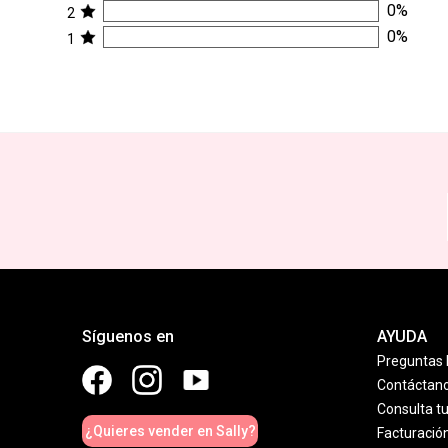
0
%
2
0
%
1
Síguenos en
AYUDA
Preguntas 
Contáctan
Consulta t
¿Quieres vender en Sally?
Facturació