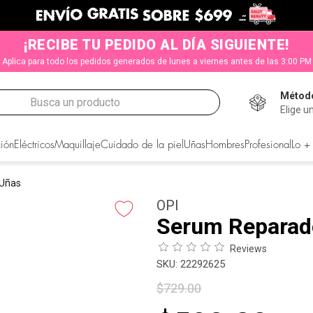
¡RECIBE TU PEDIDO AL DÍA SIGUIENTE!
Aplica para todo los pedidos generados de lunes a viernes antes de las 3:00 PM
Método
Busca un producto
Elige u
CADOS
ión
Eléctricos
Maquillaje
Cuidado de la piel
Uñas
Hombres
Profesional
Lo +
 Uñas
OPI
Serum Reparad
Reviews
:
22292625
$
729
.
00
s