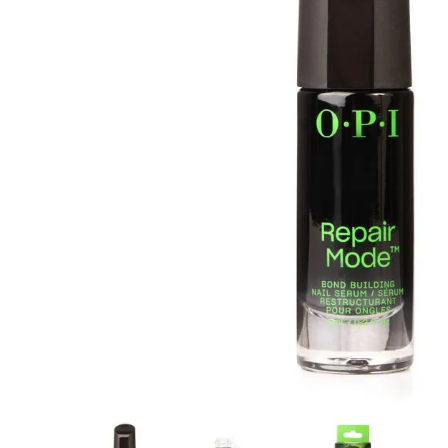
8
.
tocobo
9
.
tinte
10
.
centella