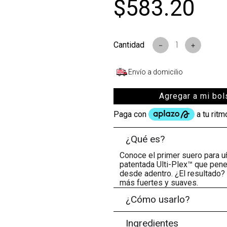
$
583
.
20
－
＋
Envío a domicilio
Agregar a mi bol
¿Qué es?
Conoce el primer suero para uñ
patentada Ulti-Plex™ que penet
desde adentro. ¿El resultado?
más fuertes y suaves.
¿Cómo usarlo?
Ingredientes