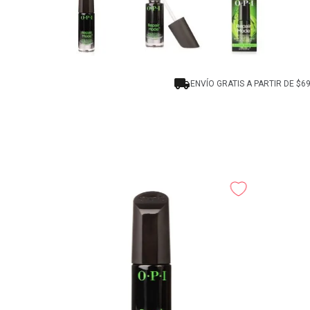
ENVÍO GRATIS A PARTIR DE $6
-
-
20%
20%
y Débiles