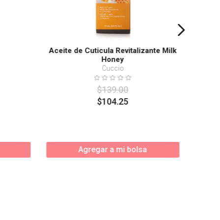
Aceite de Cuticula Revitalizante Milk
Honey
Cuccio
$
139
.
00
$
104
.
25
Agregar a mi bolsa