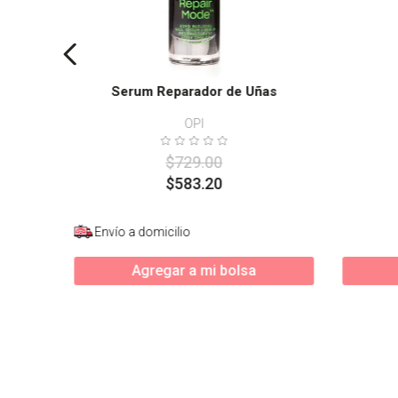
Serum Reparador de Uñas
OPI
$
729
.
00
$
583
.
20
Envío a domicilio
Agregar a mi bolsa