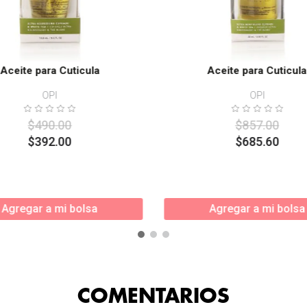
Aceite para Cuticula
Aceite para Cuticula
OPI
OPI
$
490
.
00
$
857
.
00
$
392
.
00
$
685
.
60
Agregar a mi bolsa
Agregar a mi bolsa
COMENTARIOS