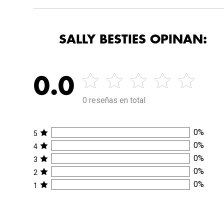
SALLY BESTIES OPINAN:
0.0
0 reseñas en total
0
%
5
0
%
4
0
%
3
0
%
2
0
%
1