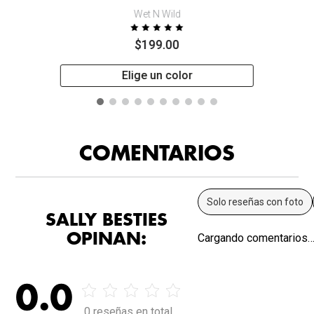
Wet N Wild
$
199
.
00
Elige un color
COMENTARIOS
Solo reseñas con foto
SALLY BESTIES
OPINAN:
Cargando comentarios
0.0
0 reseñas en total