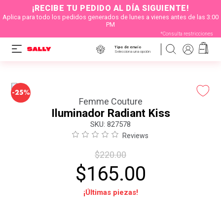
¡RECIBE TU PEDIDO AL DÍA SIGUIENTE!
Aplica para todo los pedidos generados de lunes a vienes antes de las 3:00
PM
*Consulta restricciones
Tipo de envío
Selecciona una opción
-
25%
Femme Couture
Iluminador Radiant Kiss
:
827578
Reviews
$
220
.
00
$
165
.
00
¡Últimas piezas!