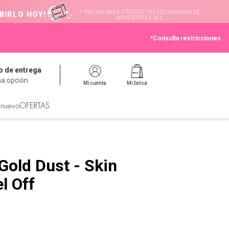
* VÁLIDO PARA CÓDIGOS SELECCIONADOS DE
BIRLO HOY!
MONTERREY N.L
*Consulta restricciones
 de entrega
na opción
Mi cuenta
Mi bolsa
 nuevo
OFERTAS
Gold Dust - Skin
l Off