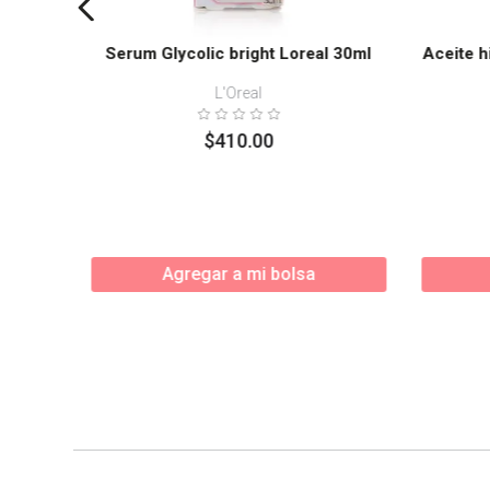
Serum Glycolic bright Loreal 30ml
Aceite h
L'Oreal
$
410
.
00
Agregar a mi bolsa