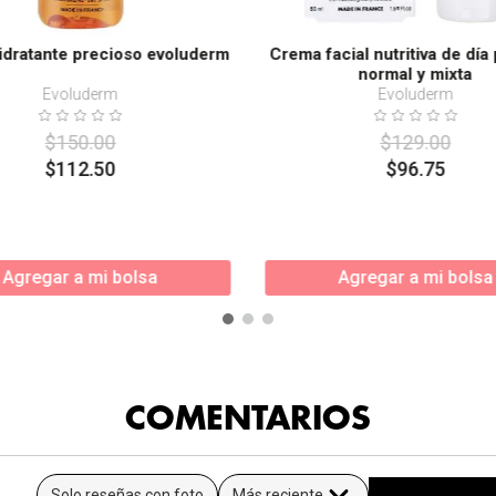
idratante precioso evoluderm
Crema facial nutritiva de día 
normal y mixta
Evoluderm
Evoluderm
$
150
.
00
$
129
.
00
$
112
.
50
$
96
.
75
Agregar a mi bolsa
Agregar a mi bolsa
COMENTARIOS
Solo reseñas con foto
Más reciente