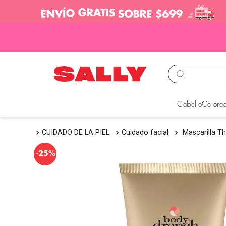
TÉRMINOS MÁS BUS
Cabello
Colorac
1
.
babyliss
CUIDADO DE LA PIEL
Cuidado facial
Mascarilla Th
2
.
igora
3
.
cepillos
-
25%
4
.
ion
5
.
olaplex
6
.
manic panic
7
.
tocobo