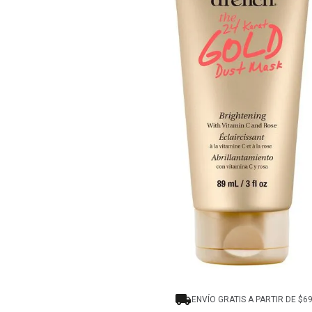
8
.
protectores termico
9
.
tinte
10
.
naked hair
ENVÍO GRATIS A PARTIR DE $6