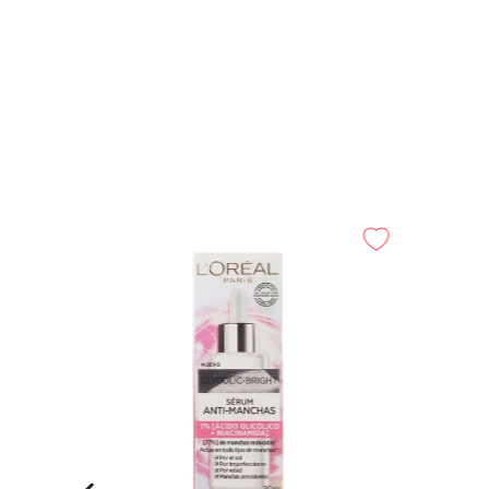
-
25%
les 75 g