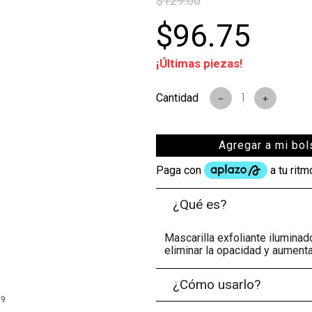
$
129
.
00
s
$
96
.
75
¡Últimas piezas!
－
＋
Agregar a mi bol
¿Qué es?
Mascarilla exfoliante iluminado
eliminar la opacidad y aumenta
¿Cómo usarlo?
99