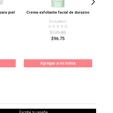
para piel
Crema exfoliante facial de durazno
Evoluderm
$
129
.
00
$
96
.
75
Agregar a mi bolsa
Escribe tu reseña