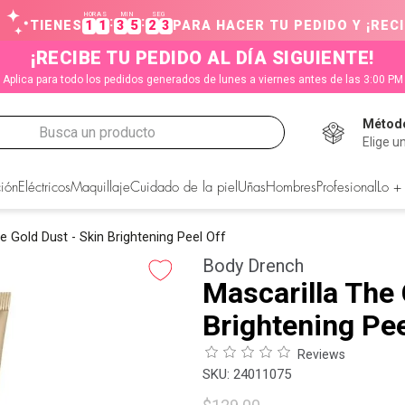
HORAS
MIN
SEG
:
:
TIENES
1
1
3
5
2
3
PARA HACER TU PEDIDO Y ¡RECI
¡RECIBE TU PEDIDO AL DÍA SIGUIENTE!
Aplica para todo los pedidos generados de lunes a viernes antes de las 3:00 PM
Método
Busca un producto
Elige u
CADOS
ión
Eléctricos
Maquillaje
Cuidado de la piel
Uñas
Hombres
Profesional
Lo +
e Gold Dust - Skin Brightening Peel Off
Body Drench
Mascarilla The 
Brightening Pee
Reviews
:
24011075