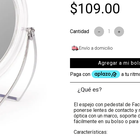
$
109
.
00
s
－
＋
Envío a domicilio
Agregar a mi bol
¿Qué es?
El espejo con pedestal de Face
ponerse lentes de contacto y 
óptica con un marco, soporte d
fácilmente en su bolso o para u
Características: