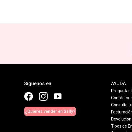
Síguenos en
AYUDA
Preguntas 
Contáctan
Consulta t
¿Quieres vender en Sally?
Facturació
Devolucion
Tipos de E