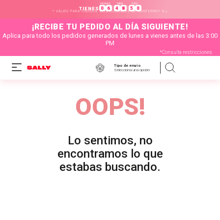
HORAS
MIN
SEG
:
:
0
6
4
8
5
0
TIENES
* VÁLIDO PARA CÓDIGOS SELECCIONADOS DE MONTERREY N.L
¡RECIBE TU PEDIDO AL DÍA SIGUIENTE!
Aplica para todo los pedidos generados de lunes a vienes antes de las 3:00
PM
*Consulta restricciones
Tipo de envío
Selecciona una opción
OOPS!