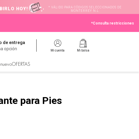
* VÁLIDO PARA CÓDIGOS SELECCIONADOS DE
BIRLO HOY!
MONTERREY N.L
*Consulta restricciones
 de entrega
na opción
Mi cuenta
Mi bolsa
 nuevo
OFERTAS
ante para Pies