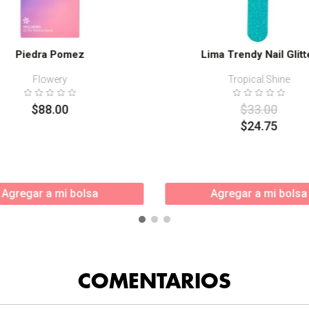
Piedra Pomez
Lima Trendy Nail Glitt
Flowery
Tropical Shine
$
88
.
00
$
33
.
00
$
24
.
75
Agregar a mi bolsa
Agregar a mi bolsa
COMENTARIOS