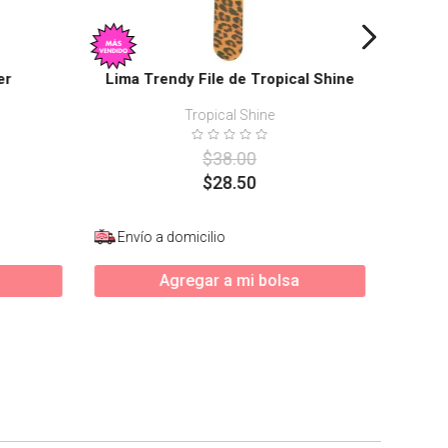
er
Lima Trendy File de Tropical Shine
Tropical Shine
$
38
.
00
$
28
.
50
Envío a domicilio
Enví
Agregar a mi bolsa