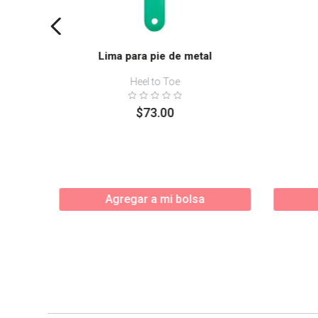
Lima para pie de metal
Heel to Toe
$
73
.
00
Agregar a mi bolsa