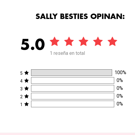
SALLY BESTIES OPINAN:
5.0
1 reseña en total
100
%
5
0
%
4
0
%
3
0
%
2
0
%
1