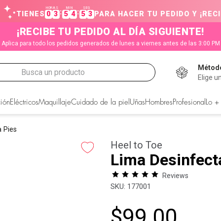
HORAS
MIN
SEG
:
:
TIENES
0
3
5
4
5
2
PARA HACER TU PEDIDO Y ¡RECI
¡RECIBE TU PEDIDO AL DÍA SIGUIENTE!
Aplica para todo los pedidos generados de lunes a viernes antes de las 3:00 PM
Método
Busca un producto
Elige u
CADOS
ión
Eléctricos
Maquillaje
Cuidado de la piel
Uñas
Hombres
Profesional
Lo +
a Pies
Heel to Toe
Lima Desinfect
Reviews
:
177001
$
99
.
00
s