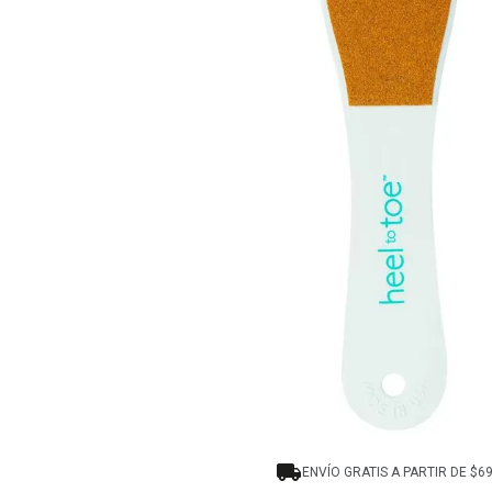
8
.
tocobo
9
.
tinte
10
.
centella
ENVÍO GRATIS A PARTIR DE $6