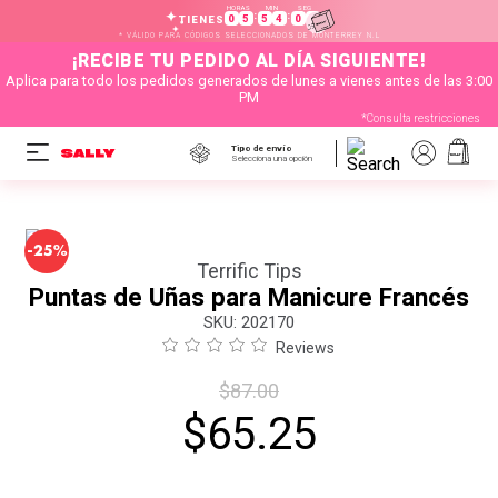
HORAS
MIN
SEG
:
:
0
5
5
4
0
4
TIENES
* VÁLIDO PARA CÓDIGOS SELECCIONADOS DE MONTERREY N.L
¡RECIBE TU PEDIDO AL DÍA SIGUIENTE!
Aplica para todo los pedidos generados de lunes a vienes antes de las 3:00
PM
*Consulta restricciones
Tipo de envío
Selecciona una opción
-
25%
Terrific Tips
Puntas de Uñas para Manicure Francés
:
202170
Reviews
$
87
.
00
$
65
.
25