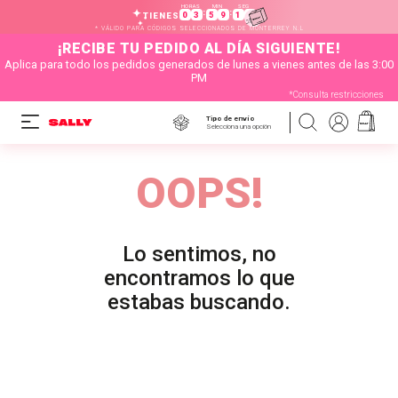
HORAS
MIN
SEG
:
:
0
3
5
9
1
7
TIENES
* VÁLIDO PARA CÓDIGOS SELECCIONADOS DE MONTERREY N.L
¡RECIBE TU PEDIDO AL DÍA SIGUIENTE!
Aplica para todo los pedidos generados de lunes a vienes antes de las 3:00
PM
*Consulta restricciones
Tipo de envío
Selecciona una opción
OOPS!