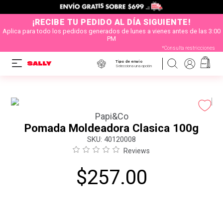
¡RECIBE TU PEDIDO AL DÍA SIGUIENTE!
Aplica para todo los pedidos generados de lunes a vienes antes de las 3:00
PM
*Consulta restricciones
Tipo de envío
Selecciona una opción
Papi&Co
Pomada Moldeadora Clasica 100g
:
40120008
Reviews
$
257
.
00