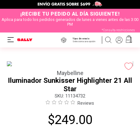
¡RECIBE TU PEDIDO AL DÍA SIGUIENTE!
Aplica para todo los pedidos generados de lunes a vienes antes de las 3:00
PM
*Consulta restricciones
Tipo de envío
Selecciona una opción
Maybelline
Iluminador Sunkisser Highlighter 21 All
Star
:
11134732
Reviews
$
249
.
00