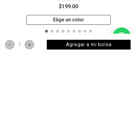
$
199
.
00
Elige un color
Agregar a mi bolsa
－
＋
COMENTARIOS
Solo reseñas con foto
SALLY BESTIES
OPINAN:
Cargando comentarios
0.0
0 reseñas en total