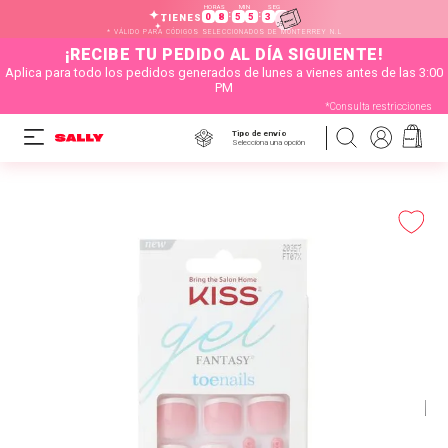
HORAS
MIN
SEG
:
:
0
8
5
5
2
9
TIENES
* VÁLIDO PARA CÓDIGOS SELECCIONADOS DE MONTERREY N.L
¡RECIBE TU PEDIDO AL DÍA SIGUIENTE!
Aplica para todo los pedidos generados de lunes a vienes antes de las 3:00
PM
*Consulta restricciones
Tipo de envío
Selecciona una opción