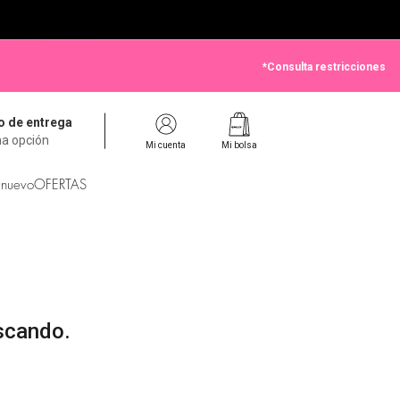
*Consulta restricciones
 de entrega
na opción
Mi cuenta
Mi bolsa
 nuevo
OFERTAS