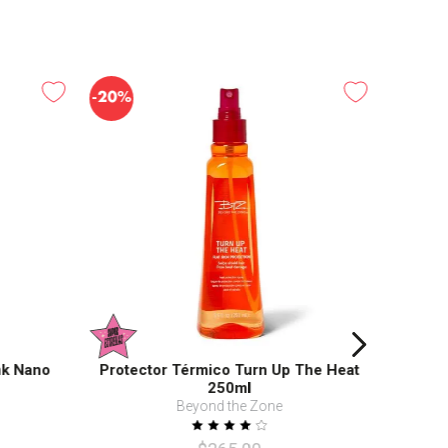
-
20%
nk Nano
Protector Térmico Turn Up The Heat
250ml
Beyond the Zone