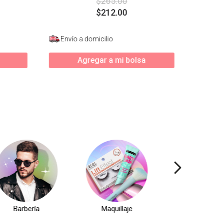
$
265
.
00
$
212
.
00
Envío a domicilio
Agregar a mi bolsa
Barbería
Maquillaje