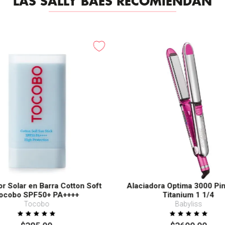
LAS SALLY BAES RECOMIENDAN
or Solar en Barra Cotton Soft
Alaciadora Optima 3000 Pi
ocobo SPF50+ PA++++
Titanium 1 1/4
Tocobo
Babyliss