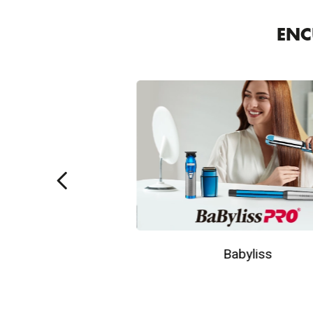
8
.
tocobo
ENC
9
.
tinte
10
.
centella
Babyliss