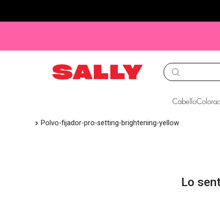
TÉRMINOS MÁS BUS
Cabello
Colorac
1
.
babyliss
polvo-fijador-pro-setting-brightening-yellow
2
.
igora
3
.
cepillos
4
.
ion
5
.
olaplex
6
.
manic panic
7
.
protectores termico