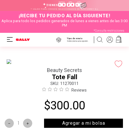
HORAS
MIN
SEG
:
:
1
0
2
4
1
3
TIENES
* VÁLIDO PARA CÓDIGOS SELECCIONADOS DE MONTERREY N.L
¡RECIBE TU PEDIDO AL DÍA SIGUIENTE!
Aplica para todo los pedidos generados de lunes a vienes antes de las 3:00
PM
*Consulta restricciones
Tipo de envío
Selecciona una opción
Beauty Secrets
Tote Fall
:
11270011
Reviews
$
300
.
00
Agregar a mi bolsa
－
＋