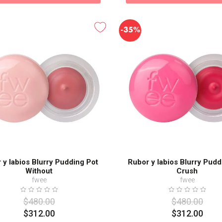
-
35%
 y labios Blurry Pudding Pot
Rubor y labios Blurry Pudd
Without
Crush
fwee
fwee
$
480
.
00
$
480
.
00
$
312
.
00
$
312
.
00