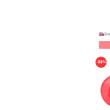
Env
-
35%