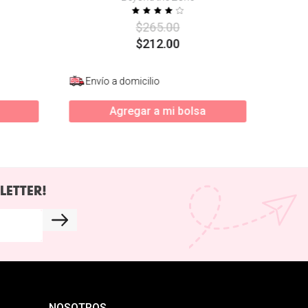
$
265
.
00
$
212
.
00
Envío a domicilio
Agregar a mi bolsa
LETTER!
NOSOTROS