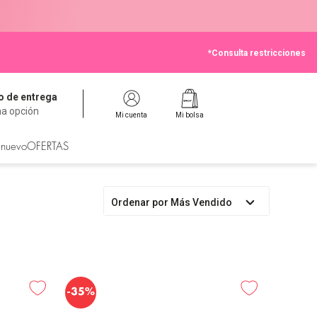
*Consulta restricciones
 de entrega
na opción
Mi cuenta
Mi bolsa
 nuevo
OFERTAS
Ordenar por
Más Vendido
-
35%