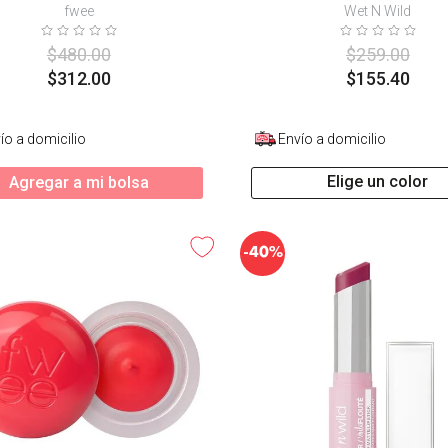
fwee
Wet N Wild
$
480
.
00
$
259
.
00
$
312
.
00
$
155
.
40
ío a domicilio
Envío a domicilio
Elige un color
Agregar a mi bolsa
-
40%