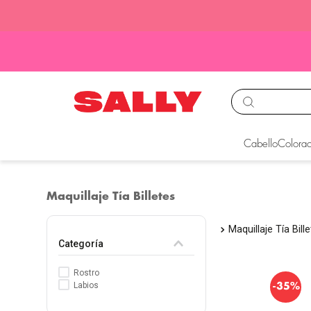
TÉRMINOS MÁS BUS
Cabello
Colorac
1
.
babyliss
2
.
igora
Maquillaje Tía Billetes
3
.
cepillos
Maquillaje Tía Bill
4
.
ion
Categoría
5
.
olaplex
Rostro
6
.
manic panic
-
Labios
35%
7
.
protectores termico