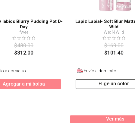
 labios Blurry Pudding Pot D-
Lapiz Labial- Soft Blur Mat
Day
Wild
fwee
Wet N Wild
$
480
.
00
$
169
.
00
$
312
.
00
$
101
.
40
ío a domicilio
Envío a domicilio
Elige un color
Agregar a mi bolsa
Ver más