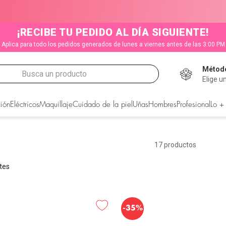
¡RECIBE TU PEDIDO AL DÍA SIGUIENTE!
Aplica para todo los pedidos generados de lunes a viernes antes de las 3:00 PM
Método
Busca un producto
Elige u
CADOS
ión
Eléctricos
Maquillaje
Cuidado de la piel
Uñas
Hombres
Profesional
Lo +
17
productos
etes
-
35%
s