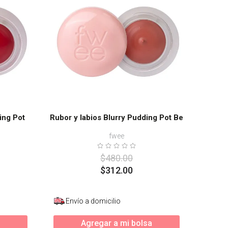
ing Pot
Rubor y labios Blurry Pudding Pot Be
fwee
$
480
.
00
$
312
.
00
Envío a domicilio
Agregar a mi bolsa