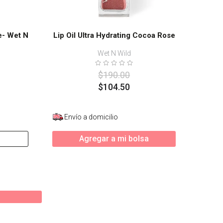
te- Wet N
Lip Oil Ultra Hydrating Cocoa Rose
Wet N Wild
$
190
.
00
$
104
.
50
Envío a domicilio
Agregar a mi bolsa