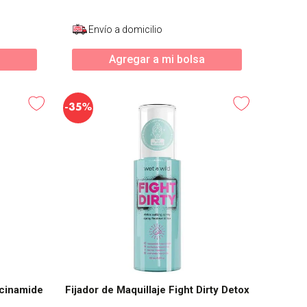
Envío a domicilio
Agregar a mi bolsa
-
35%
acinamide
Fijador de Maquillaje Fight Dirty Detox