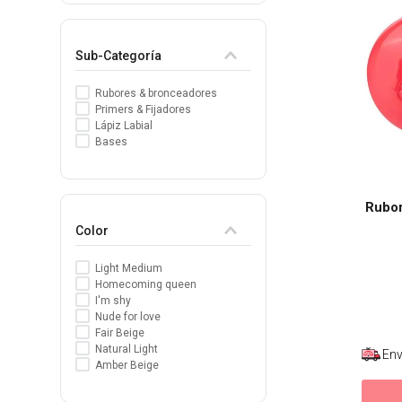
8
.
tocobo
Sub-Categoría
9
.
tinte
10
.
centella
Rubores & bronceadores
Primers & Fijadores
Lápiz Labial
Bases
Rubor
Color
Light Medium
Homecoming queen
I'm shy
Nude for love
Fair Beige
Natural Light
Env
Amber Beige