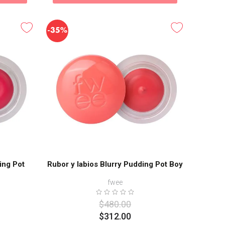
-
35%
ing Pot
Rubor y labios Blurry Pudding Pot Boy
fwee
$
480
.
00
$
312
.
00