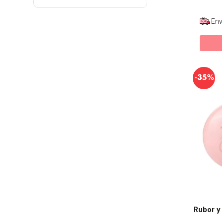
Env
-
35%
Rubor y 