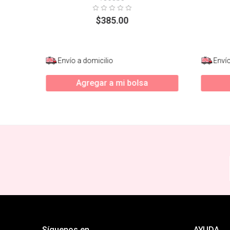
$
385
.
00
Envío a domicilio
Envío
Agregar a mi bolsa
Síguenos en
AYUDA