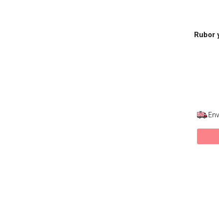
Rubor y
Env