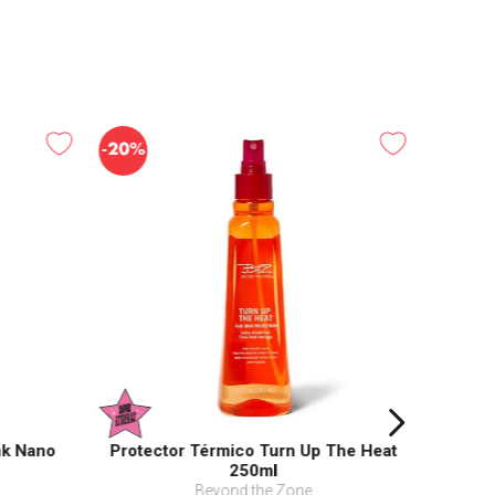
-
20%
nk Nano
Protector Térmico Turn Up The Heat
250ml
Beyond the Zone