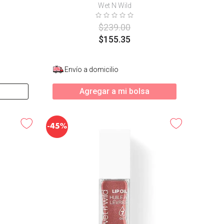
Wet N Wild
$
239
.
00
$
155
.
35
Envío a domicilio
Agregar a mi bolsa
-
45%