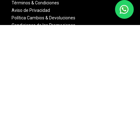
Términos & Condiciones
Aviso de Privacidad
Política Cambios & Devoluciones
Condiciones de las Promociones
Dinámica Estrellas Sally
NOSOTROS
Quienes Somos
Misión y Visión
Nuestras Marcas
Monedero Eléctronico
Bolsa de Trabajo
Sally Club
© 2024 Copyright. Todos los derechos reservados