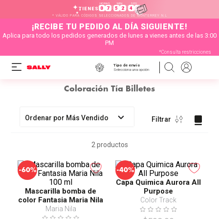
HORAS
MIN
SEG
:
:
0
7
5
2
4
1
TIENES
* VÁLIDO PARA CÓDIGOS SELECCIONADOS DE MONTERREY N.L
¡RECIBE TU PEDIDO AL DÍA SIGUIENTE!
Aplica para todo los pedidos generados de lunes a vienes antes de las 3:00
PM
*Consulta restricciones
Tipo de envío
Selecciona una opción
Coloración Tía Billetes
Ordenar por
Más Vendido
Filtrar
2
productos
-
-
60%
40%
Capa Quimica Aurora All
Mascarilla bomba de
Purpose
color Fantasia Maria Nila
Color Track
100 ml
Maria Nila