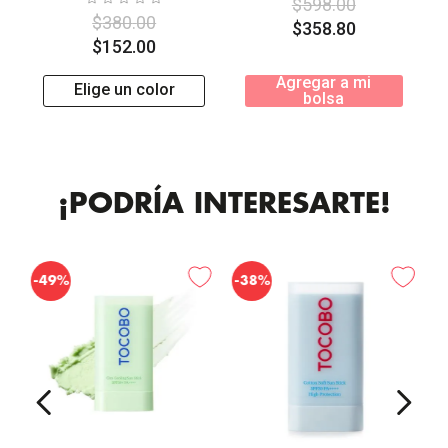
$
598
.
00
$
380
.
00
$
358
.
80
$
152
.
00
Agregar a mi
Elige un color
bolsa
¡PODRÍA INTERESARTE!
-
-
49%
38%