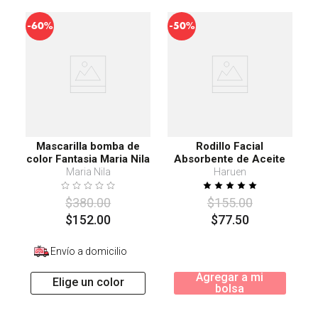
-
-
60%
50%
Mascarilla bomba de
Rodillo Facial
color Fantasia Maria Nila
Absorbente de Aceite
100 ml
Gato Amarillo
Maria Nila
Haruen
$
380
.
00
$
155
.
00
$
152
.
00
$
77
.
50
Envío a domicilio
Agregar a mi
Elige un color
bolsa