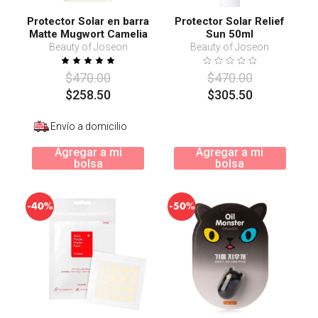
Protector Solar en barra
Protector Solar Relief
Matte Mugwort Camelia
Sun 50ml
18g
Beauty of Joseon
Beauty of Joseon
$
470
.
00
$
470
.
00
$
258
.
50
$
305
.
50
Envío a domicilio
Agregar a mi
Agregar a mi
bolsa
bolsa
-
-
40%
50%