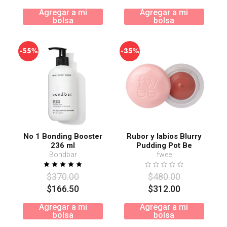
Agregar a mi
Agregar a mi
bolsa
bolsa
-
-
55%
35%
No 1 Bonding Booster
Rubor y labios Blurry
236 ml
Pudding Pot Be
Bondbar
fwee
$
370
.
00
$
480
.
00
$
166
.
50
$
312
.
00
Agregar a mi
Agregar a mi
bolsa
bolsa