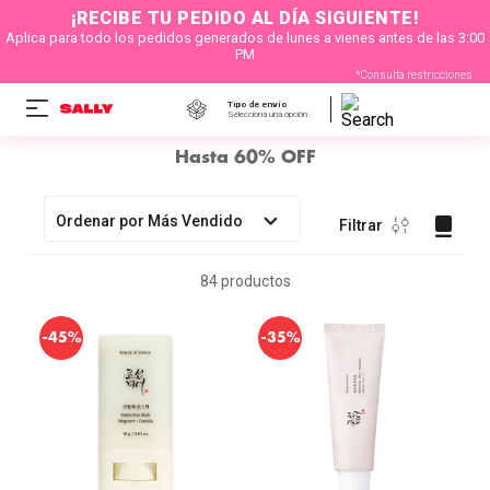
¡RECIBE TU PEDIDO AL DÍA SIGUIENTE!
Aplica para todo los pedidos generados de lunes a vienes antes de las 3:00
PM
*Consulta restricciones
Tipo de envío
Selecciona una opción
Hasta 60% OFF
Ordenar por
Más Vendido
Filtrar
84
productos
-
-
45%
35%