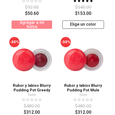
$
92
.
00
$
340
.
00
$
50
.
60
$
153
.
00
Agregar a mi
Elige un color
bolsa
-
-
35%
35%
Rubor y labios Blurry
Rubor y labios Blurry
Pudding Pot Greedy
Pudding Pot Mule
fwee
fwee
$
480
.
00
$
480
.
00
$
312
.
00
$
312
.
00