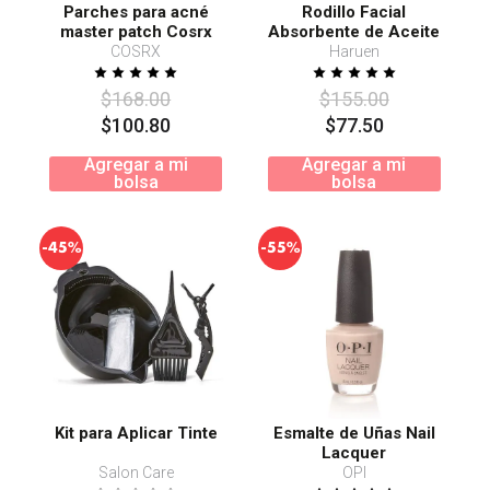
Parches para acné
Rodillo Facial
master patch Cosrx
Absorbente de Aceite
Gato Negro
COSRX
Haruen
$
168
.
00
$
155
.
00
$
100
.
80
$
77
.
50
Agregar a mi
Agregar a mi
bolsa
bolsa
-
-
45%
55%
Kit para Aplicar Tinte
Esmalte de Uñas Nail
Lacquer
Salon Care
OPI