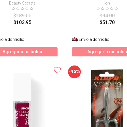
Beauty Secrets
Ion
$
189
.
00
$
94
.
00
$
103
.
95
$
51
.
70
ío a domicilio
Envío a domicilio
Agregar a mi bolsa
Agregar a mi bolsa
-
45%