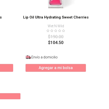
as
Lip Oil Ultra Hydrating Sweet Cherries
Wet N Wild
$
190
.
00
$
104
.
50
Envío a domicilio
Agregar a mi bolsa