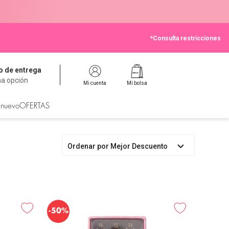
*Consulta restricciones
 de entrega
na opción
Mi cuenta
Mi bolsa
 nuevo
OFERTAS
Ordenar por
Mejor Descuento
-
50%