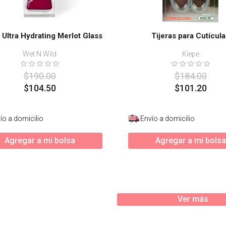
l Ultra Hydrating Merlot Glass
Tijeras para Cutícul
Wet N Wild
Kiepe
$
190
.
00
$
184
.
00
$
104
.
50
$
101
.
20
ío a domicilio
Envío a domicilio
Agregar a mi bolsa
Agregar a mi bolsa
Ver más