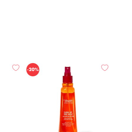
-
20%