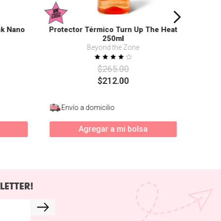
nk Nano
Protector Térmico Turn Up The Heat
250ml
Beyond the Zone
$
265
.
00
$
212
.
00
Envío a domicilio
Agregar a mi bolsa
LETTER!