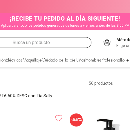
¡RECIBE TU PEDIDO AL DÍA SIGUIENTE!
Aplica para todo los pedidos generados de lunes a viernes antes de las 3:00 PM
Método
Busca un producto
Elige u
CADOS
ión
Eléctricos
Maquillaje
Cuidado de la piel
Uñas
Hombres
Profesional
Lo +
56
productos
TA 50% DESC con Tía Sally
-
55%