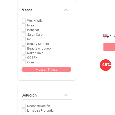
Marca
Wet N Wild
fwee
Bondbar
Salon Care
Env
Ion
Beauty Secrets
Beauty of Joseon
Naked Hair
COSRX
Conair
-
45%
Mostrar 11 más
Solución
Reconstrucción
Limpieza Profunda