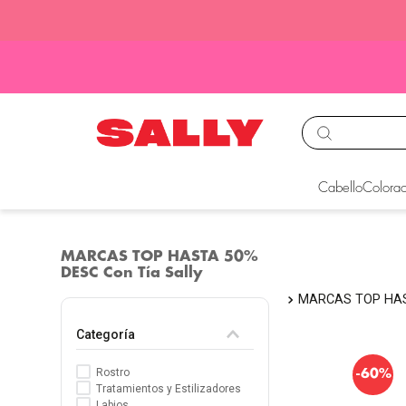
TÉRMINOS MÁS BUS
Cabello
Colorac
1
.
babyliss
2
.
igora
MARCAS TOP HASTA 50%
DESC Con Tía Sally
3
.
cepillos
MARCAS TOP HAS
4
.
ion
Categoría
5
.
olaplex
6
.
manic panic
-
Rostro
60%
Tratamientos y Estilizadores
7
.
tinte
Labios