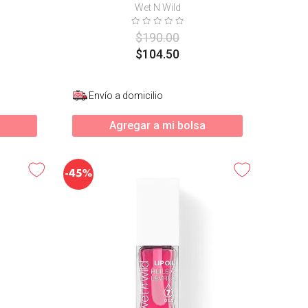
Wet N Wild
$
190
.
00
$
104
.
50
Envío a domicilio
Agregar a mi bolsa
-
45%