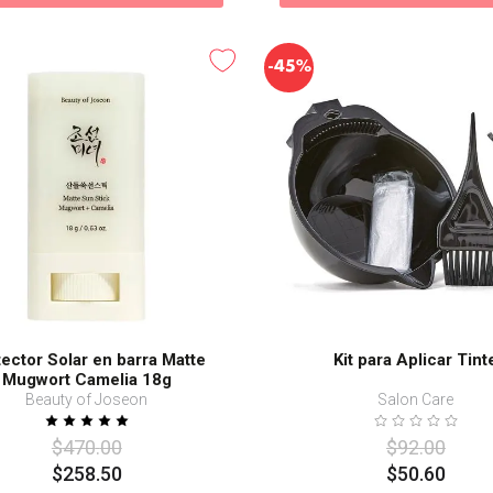
-
45%
ector Solar en barra Matte
Kit para Aplicar Tint
Mugwort Camelia 18g
Beauty of Joseon
Salon Care
$
470
.
00
$
92
.
00
$
258
.
50
$
50
.
60