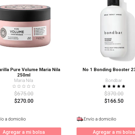
s
rilla Pure Volume Maria Nila
No 1 Bonding Booster 2
250ml
Maria Nila
Bondbar
$
675
.
00
$
370
.
00
$
270
.
00
$
166
.
50
ío a domicilio
Envío a domicilio
Agregar a mi bolsa
Agregar a mi bolsa