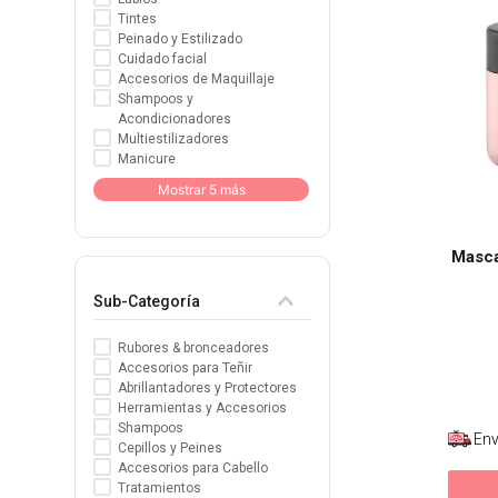
Tintes
8
.
tocobo
Peinado y Estilizado
Cuidado facial
9
.
protectores termico
Accesorios de Maquillaje
Shampoos y
10
.
centella
Acondicionadores
Multiestilizadores
Manicure
Mostrar 5 más
Masca
Sub-Categoría
Rubores & bronceadores
Accesorios para Teñir
Abrillantadores y Protectores
Herramientas y Accesorios
Shampoos
Env
Cepillos y Peines
Accesorios para Cabello
Tratamientos