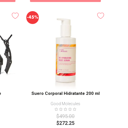
-
45%
e
Suero Corporal Hidratante 200 ml
Good Molecules
$
495
.
00
$
272
.
25