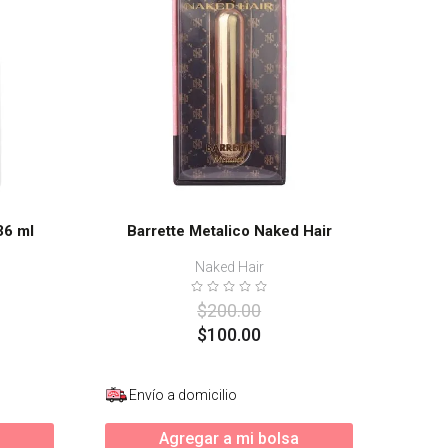
36 ml
Barrette Metalico Naked Hair
Naked Hair
$
200
.
00
$
100
.
00
Envío a domicilio
Agregar a mi bolsa