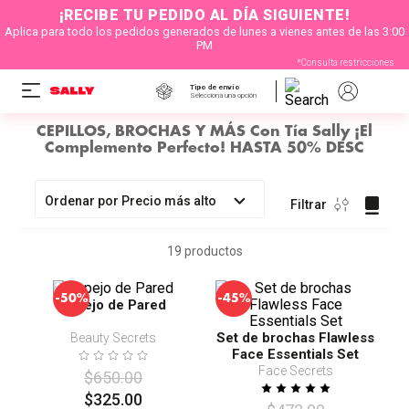
¡RECIBE TU PEDIDO AL DÍA SIGUIENTE!
Aplica para todo los pedidos generados de lunes a vienes antes de las 3:00
PM
*Consulta restricciones
Tipo de envío
Selecciona una opción
CEPILLOS, BROCHAS Y MÁS Con Tía Sally ¡El
Complemento Perfecto! HASTA 50% DESC
Ordenar por
Precio más alto
Filtrar
19
productos
-
-
50%
45%
Espejo de Pared
Set de brochas Flawless
Beauty Secrets
Face Essentials Set
Face Secrets
$
650
.
00
$
325
.
00