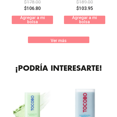
$
178
.
00
$
189
.
00
$
106
.
80
$
103
.
95
Agregar a mi
Agregar a mi
bolsa
bolsa
Ver más
¡PODRÍA INTERESARTE!