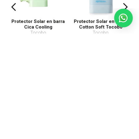
Protector Solar en barra
Protector Solar en Barra
Cica Cooling
Cotton Soft Tocobo
SPF50+ PA++++
Tocobo
Tocobo
$
385
.
00
$
385
.
00
Envío a domicilio
Agregar a mi bolsa
Agregar a mi bolsa
¡NO TE PIERDAS DE NADA,
RECIBE EL NEWSLETTER!