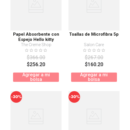
Papel Absorbente con
Toallas de Microfibra 5p
Espejo Hello kitty
The Creme Shop
Salon Care
$
366
.
00
$
267
.
00
$
256
.
20
$
160
.
20
Agregar a mi
Agregar a mi
bolsa
bolsa
-
-
30%
30%