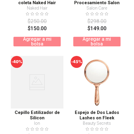
coleta Naked Hair
Procesamiento Salon
Care
Naked Hair
Salon Care
$
250
.
00
$
298
.
00
$
150
.
00
$
149
.
00
Agregar a mi
Agregar a mi
bolsa
bolsa
-
-
40%
45%
Cepillo Estilizador de
Espejo de Dos Lados
Silicon
Lashes on Fleek
Ion
Beauty Secrets