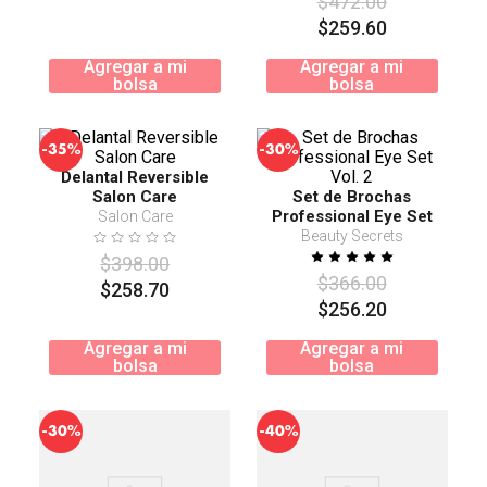
$
472
.
00
$
259
.
60
Agregar a mi
Agregar a mi
bolsa
bolsa
-
-
35%
30%
Delantal Reversible
Salon Care
Set de Brochas
Professional Eye Set
Salon Care
Vol. 2
Beauty Secrets
$
398
.
00
$
366
.
00
$
258
.
70
$
256
.
20
Agregar a mi
Agregar a mi
bolsa
bolsa
-
-
30%
40%