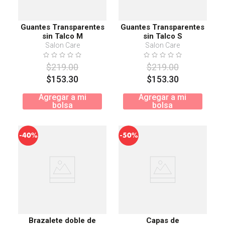
Guantes Transparentes
Guantes Transparentes
sin Talco M
sin Talco S
Salon Care
Salon Care
$
219
.
00
$
219
.
00
$
153
.
30
$
153
.
30
Agregar a mi
Agregar a mi
bolsa
bolsa
-
-
40%
50%
Brazalete doble de
Capas de